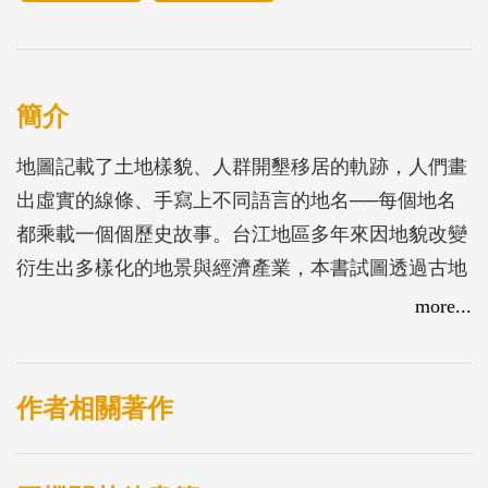
簡介
地圖記載了土地樣貌、人群開墾移居的軌跡，人們畫
出虛實的線條、手寫上不同語言的地名──每個地名
都乘載一個個歷史故事。台江地區多年來因地貌改變
衍生出多樣化的地景與經濟產業，本書試圖透過古地
圖、文獻與採集地方耆老的回憶及口述訪談，抽絲剝
more...
繭，透過地名重新看見台江的前世今生，感受人、
海、土地的共生情感。
作者相關著作