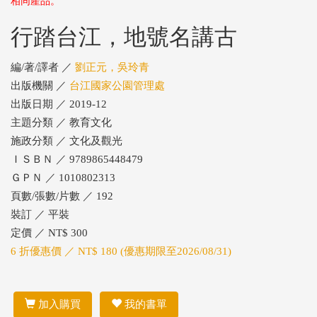
相同產品。
行踏台江，地號名講古
編/著/譯者 ／
劉正元，吳玲青
出版機關 ／
台江國家公園管理處
出版日期 ／ 2019-12
主題分類 ／ 教育文化
施政分類 ／ 文化及觀光
ＩＳＢＮ ／ 9789865448479
ＧＰＮ ／ 1010802313
頁數/張數/片數 ／ 192
裝訂 ／ 平裝
定價 ／ NT$ 300
6 折優惠價 ／ NT$ 180 (優惠期限至2026/08/31)
加入購買
我的書單