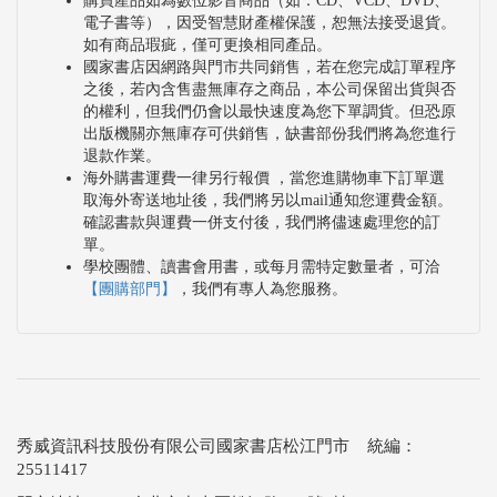
購買產品如為數位影音商品（如：CD、VCD、DVD、
電子書等），因受智慧財產權保護，恕無法接受退貨。
如有商品瑕疵，僅可更換相同產品。
國家書店因網路與門市共同銷售，若在您完成訂單程序
之後，若內含售盡無庫存之商品，本公司保留出貨與否
的權利，但我們仍會以最快速度為您下單調貨。但恐原
出版機關亦無庫存可供銷售，缺書部份我們將為您進行
退款作業。
海外購書運費一律另行報價 ，當您進購物車下訂單選
取海外寄送地址後，我們將另以mail通知您運費金額。
確認書款與運費一併支付後，我們將儘速處理您的訂
單。
學校團體、讀書會用書，或每月需特定數量者，可洽
【團購部門】
，我們有專人為您服務。
秀威資訊科技股份有限公司國家書店松江門市 統編：
25511417