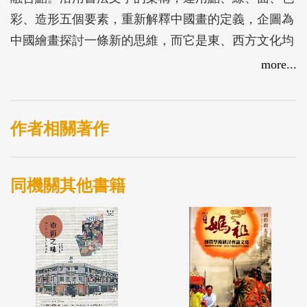
彩、造形五個要素，重新解釋中國畫的定義，企圖為
中國繪畫探討一條新的思維，而它是東、西方文化均
能接受的。2019年歲末的展覽將呈現最新系列「黑
more...
白．經緯」，這是前作「東意．西形」的延續，他將
進一步探索東方意境、西方造型的互文和對話，透過
藝術重新檢視自我文化價值和東方美學的未來性，也
作者相關著作
讓觀者想像東方文化在當代藝術的另一種可能和姿
態。
同機關其他書籍