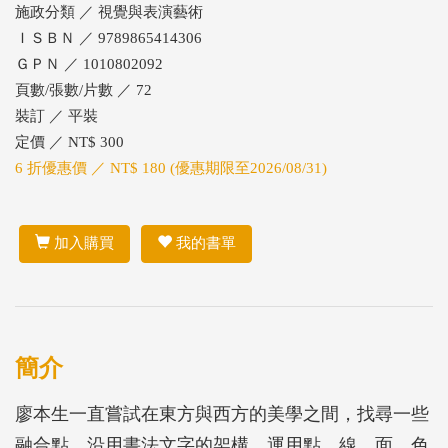
施政分類 ／ 視覺與表演藝術
ＩＳＢＮ ／ 9789865414306
ＧＰＮ ／ 1010802092
頁數/張數/片數 ／ 72
裝訂 ／ 平裝
定價 ／ NT$ 300
6 折優惠價 ／ NT$ 180 (優惠期限至2026/08/31)
加入購買
我的書單
簡介
廖本生一直嘗試在東方與西方的美學之間，找尋一些
融合點。沿用書法文字的架構，運用點、線、面、色