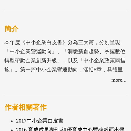
簡介
本年度《中小企業白皮書》分為三大篇，分別呈現
「中小企業營運動向」、「洞悉新創趨勢、掌握數位
轉型帶動企業創新升級」，以及「中小企業政策與措
施」。第一篇中小企業營運動向，涵括5章，具體呈
現中小企業在總體環境下的表現，包括總體經濟環境
more...
變化、中小企業發展動向、中小企業財務概況與資金
融通、中小企業人力資源，以及因應經濟環境變化之
對策。第二篇專題以「洞悉新創趨勢、掌握數位轉型
作者相關著作
帶動企業創新升級」為主軸，透過「國際新創發展趨
2017中小企業白皮書
勢研析」與「中小企業數位程度調查」兩章，觀察不
2016 育成成果專刊-績優育成中心暨破殼而出優