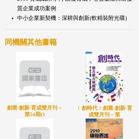
同國家創新創業發展，並瞭解我國中小企業數位發展
質企業成功案例
程度，以提供政府擬具因應策略之參考，提升中小企
中小企業新契機：深耕與創新(軟精裝附光碟)
業數位化及國際化的能力。第三篇以5章分述不同領
域的中小企業政策與措施，分別為「完善財務融資服
務與增進投資」、「促進升級轉型與提升研發能
同機關其他書籍
量」、「建構創新創業及育成加速機制」、「深耕城
鄉產業及掌握市場商機」及「中小企業其他相關支
援」，並敘明政府積極推動的新增措施，提供各界及
中小企業瞭解政府多元輔導資源及管道。
創業‧創新‧育成雙月刊－
﹝創時代﹞創業‧創新‧育
第54期(1
成雙月刊－第