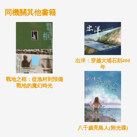
同機關其他書籍
出洋：穿越大埔石刻400
年
戰地之框：從漁村到預備
戰地的魔幻時光
八千歲亮島人(附光碟)