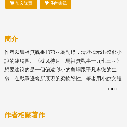
加入購買
我的書單
簡介
作者以馬祖無戰事1973～為副標，清晰標示出整部小
說的範疇圍。《枕戈待月．馬祖無戰事一九七三～》
想要述說的是一個偏遠渺小的島嶼跟平凡卑微的生
命，在戰爭邊緣所展現的柔軟韌性。筆者用小說文體
穿插敘論的書寫方式，藉著馬祖列島的中心城鎮──
more...
南竿島上一群野孩子的真實經歷和爆笑傻事，去拼湊
出孤懸海角一隅的馬祖印象；透過孩子們笑中帶淚的
愛與哀愁，重塑它深刻卻模糊的當年情景，揭示那段
作者相關著作
特殊時空中，屬於離島獨有的戰地風貌。