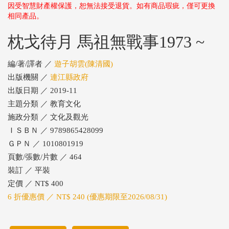
因受智慧財產權保護，恕無法接受退貨。如有商品瑕疵，僅可更換
相同產品。
枕戈待月 馬祖無戰事1973 ~
編/著/譯者 ／
遊子胡雲(陳清國)
出版機關 ／
連江縣政府
出版日期 ／ 2019-11
主題分類 ／ 教育文化
施政分類 ／ 文化及觀光
ＩＳＢＮ ／ 9789865428099
ＧＰＮ ／ 1010801919
頁數/張數/片數 ／ 464
裝訂 ／ 平裝
定價 ／ NT$ 400
6 折優惠價 ／ NT$ 240 (優惠期限至2026/08/31)