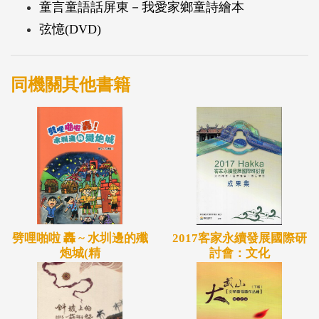
童言童語話屏東－我愛家鄉童詩繪本
弦憶(DVD)
同機關其他書籍
劈哩啪啦 轟 ~ 水圳邊的殲
2017客家永續發展國際研
炮城(精
討會：文化