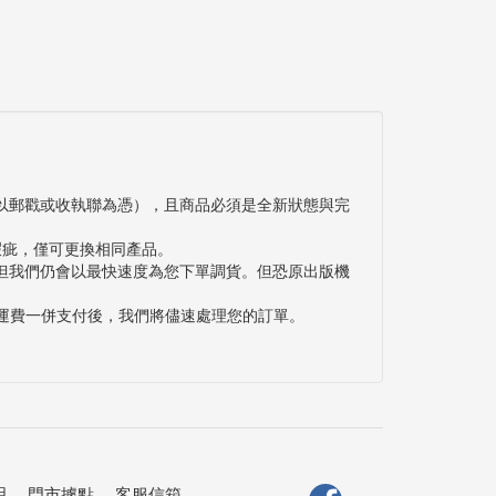
以郵戳或收執聯為憑），且商品必須是全新狀態與完
瑕疵，僅可更換相同產品。
但我們仍會以最快速度為您下單調貨。但恐原出版機
與運費一併支付後，我們將儘速處理您的訂單。
明
．
門市據點
．
客服信箱