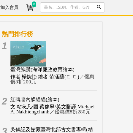
0
/加入會員
熱門排行榜
1
臺灣鯨讚(海洋廉政教育繪本)
作者 楊婉怡 繪者 范涵蘊(ㄈ ㄈ)
／優惠
價8折200元
2
紅磚牆內躲貓貓(繪本)
文 粘忘凡/圖 蔡豫寧/英文翻譯 Michael
A. Nakhiengchanh
／優惠價8折280元
3
吳鶴記及館藏臺灣北部古文書專輯(精