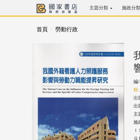
主題分類
施政分
首頁
勞動行政
編
桓
出
出版
主
施
ＩＳ
ＧＰ