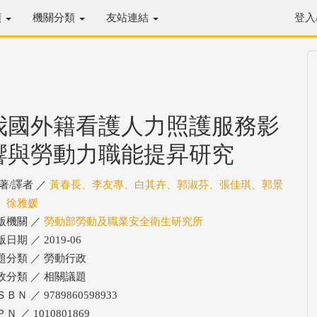
類
機關分類
友站連結
登入
我國外籍看護人力照護服務影
響與勞動力職能提昇研究
/著/譯者 ／
黃春長、李友專、白其卉、郭淑芬、張佳琪、郭景
、徐雅媛
版機關 ／
勞動部勞動及職業安全衛生研究所
日期 ／ 2019-06
題分類 ／ 勞動行政
政分類 ／ 相關議題
ＢＮ ／ 9789860598933
Ｎ ／ 1010801869