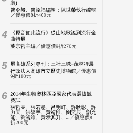
裝)
曾令毅、曾添福編輯；陳世榮執行編輯
／優惠價8折400元
4
《原音如此流行》從山地歌謠到流行金
曲特展
葉宗哲主編
／優惠價9折270元
5
展高雄系列專刊：三社三味–茂林特展
行政法人高雄市立歷史博物館
／優惠價
9折180元
6
2014年生物奧林匹亞國家代表選拔競
賽試
張哲睿、張若愚、呂明軒、許耿彰、許
力天、洪學宇、黃靖惟、劉奕辰、謝允
能、劉濬維、黃示其升、...
／優惠價8
折200元