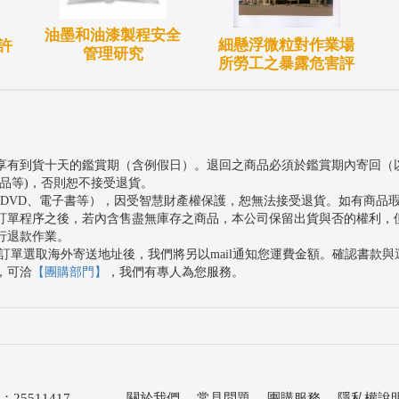
油墨和油漆製程安全
細懸浮微粒對作業場
許
管理研究
所勞工之暴露危害評
享有到貨十天的鑑賞期（含例假日）。退回之商品必須於鑑賞期內寄回（
品等)，否則恕不接受退貨。
、DVD、電子書等），因受智慧財產權保護，恕無法接受退貨。如有商品
訂單程序之後，若內含售盡無庫存之商品，本公司保留出貨與否的權利，
行退款作業。
訂單選取海外寄送地址後，我們將另以mail通知您運費金額。確認書款
，可洽
【團購部門】
，我們有專人為您服務。
511417
關於我們
．
常見問題
．
團購服務
．
隱私權說