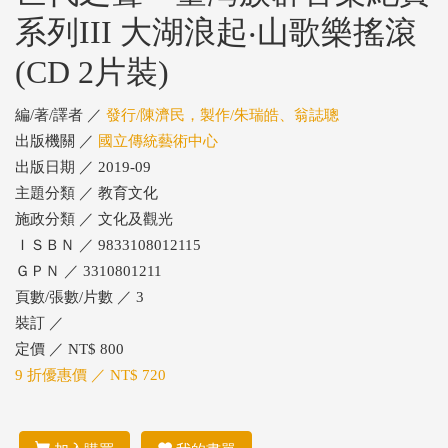
系列III 大湖浪起‧山歌樂搖滾
(CD 2片裝)
編/著/譯者 ／
發行/陳濟民，製作/朱瑞皓、翁誌聰
出版機關 ／
國立傳統藝術中心
出版日期 ／ 2019-09
主題分類 ／ 教育文化
施政分類 ／ 文化及觀光
ＩＳＢＮ ／ 9833108012115
ＧＰＮ ／ 3310801211
頁數/張數/片數 ／ 3
裝訂 ／
定價 ／ NT$ 800
9 折優惠價 ／ NT$ 720