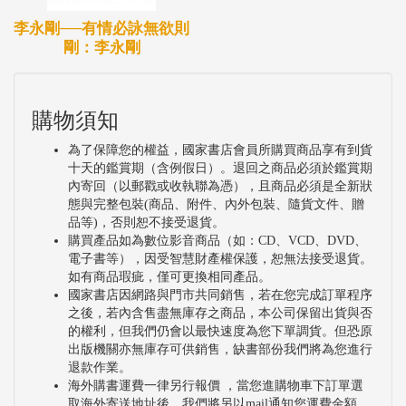
李永剛──有情必詠無欲則
剛：李永剛
購物須知
為了保障您的權益，國家書店會員所購買商品享有到貨
十天的鑑賞期（含例假日）。退回之商品必須於鑑賞期
內寄回（以郵戳或收執聯為憑），且商品必須是全新狀
態與完整包裝(商品、附件、內外包裝、隨貨文件、贈
品等)，否則恕不接受退貨。
購買產品如為數位影音商品（如：CD、VCD、DVD、
電子書等），因受智慧財產權保護，恕無法接受退貨。
如有商品瑕疵，僅可更換相同產品。
國家書店因網路與門市共同銷售，若在您完成訂單程序
之後，若內含售盡無庫存之商品，本公司保留出貨與否
的權利，但我們仍會以最快速度為您下單調貨。但恐原
出版機關亦無庫存可供銷售，缺書部份我們將為您進行
退款作業。
海外購書運費一律另行報價 ，當您進購物車下訂單選
取海外寄送地址後，我們將另以mail通知您運費金額。