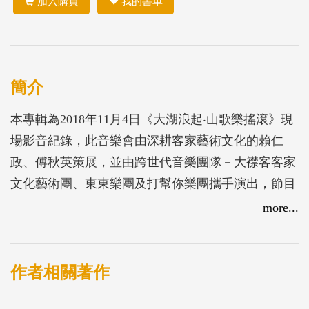
加入購買
我的書單
簡介
本專輯為2018年11月4日《大湖浪起‧山歌樂搖滾》現
場影音紀錄，此音樂會由深耕客家藝術文化的賴仁
政、傅秋英策展，並由跨世代音樂團隊－大襟客客家
文化藝術團、東東樂團及打幫你樂團攜手演出，節目
結合傳統客家歌謠及創新客語流行歌曲，展現客家音
more...
樂的歷久彌新。
作者相關著作