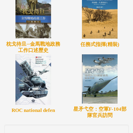
枕戈待旦─金馬戰地政務
任務式指揮(精裝)
工作口述歷史
星矛弋空：空軍F-104部
ROC national defen
隊官兵訪問