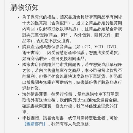
購物須知
為了保障您的權益，國家書店會員所購買商品享有到貨
十天的鑑賞期（含例假日）。退回之商品必須於鑑賞期
內寄回（以郵戳或收執聯為憑），且商品必須是全新狀
態與完整包裝(商品、附件、內外包裝、隨貨文件、贈
品等)，否則恕不接受退貨。
購買產品如為數位影音商品（如：CD、VCD、DVD、
電子書等），因受智慧財產權保護，恕無法接受退貨。
如有商品瑕疵，僅可更換相同產品。
國家書店因網路與門市共同銷售，若在您完成訂單程序
之後，若內含售盡無庫存之商品，本公司保留出貨與否
的權利，但我們仍會以最快速度為您下單調貨。但恐原
出版機關亦無庫存可供銷售，缺書部份我們將為您進行
退款作業。
海外購書運費一律另行報價 ，當您進購物車下訂單選
取海外寄送地址後，我們將另以mail通知您運費金額。
確認書款與運費一併支付後，我們將儘速處理您的訂
單。
學校團體、讀書會用書，或每月需特定數量者，可洽
【團購部門】
，我們有專人為您服務。