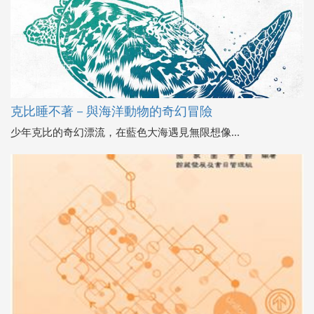
克比睡不著－與海洋動物的奇幻冒險
少年克比的奇幻漂流，在藍色大海遇見無限想像...