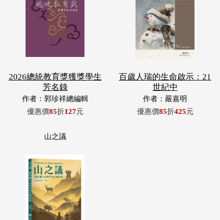
2026總統教育獎獲獎學生
百歲人瑞的生命啟示：21
芳名錄
世紀中
作者：郭珍祥總編輯
作者：嚴嘉明
優惠價
85
折
127
元
優惠價
85
折
425
元
山之議