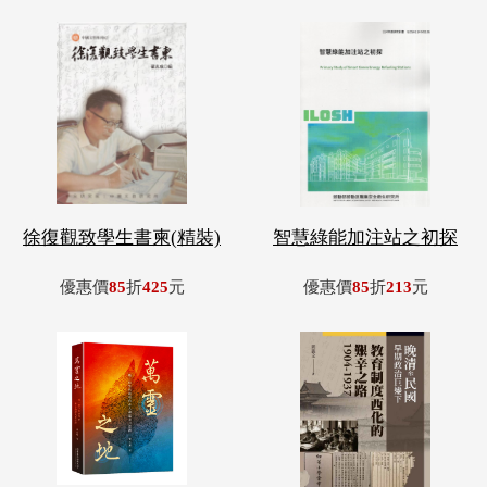
徐復觀致學生書柬(精裝)
智慧綠能加注站之初探
優惠價
85
折
425
元
優惠價
85
折
213
元