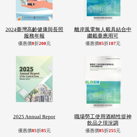
2024臺灣高齡健康與長照
離岸風電無人載具結合中
服務年報
繼載臺應用可
優惠價
8
折
200
元
優惠價
85
折
187
元
2025 Annual Repor
職場勞工使用酒精性提神
飲品之現況調
優惠價
85
折
85
元
優惠價
85
折
255
元