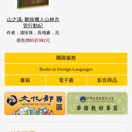
山之議: 鄒族獵人山林共
管行動紀
作者：浦珍珠，吳翊豪，呂
翊齊，張惠東，許玉青，王
優惠價
85
折
382
元
昶欣，蕭冠祐，浦忠成，浦
忠勇
團購服務
Books in Foreign Languages
書籍
電子書
影音商品