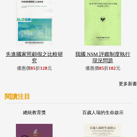
先進國家照顧假之比較研
我國 NSM 評鑑制度執行
究
現況問題
優惠價
85
折
128
元
優惠價
85
折
102
元
更多新書
閱讀注目
總統教育獎
百歲人瑞的生命啟示