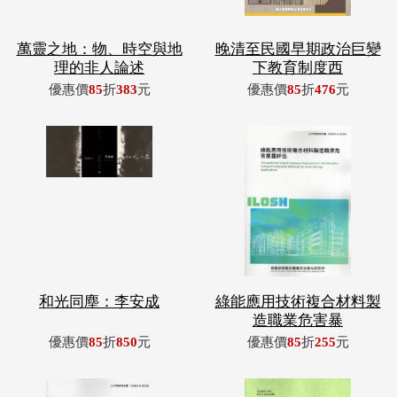
萬靈之地：物、時空與地
晚清至民國早期政治巨變
理的非人論述
下教育制度西
優惠價
85
折
383
元
優惠價
85
折
476
元
和光同塵：李安成
綠能應用技術複合材料製
造職業危害暴
優惠價
85
折
850
元
優惠價
85
折
255
元