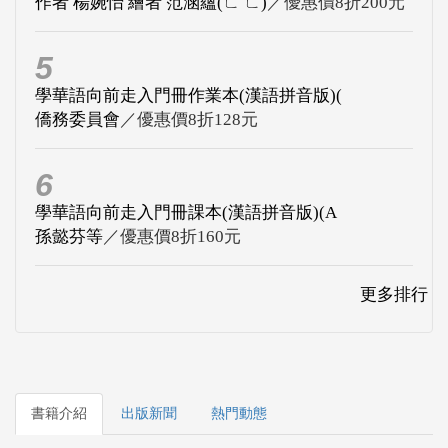
作者 楊婉怡 繪者 范涵蘊(ㄈ ㄈ)
／優惠價8折200元
5
學華語向前走入門冊作業本(漢語拼音版)(
僑務委員會
／優惠價8折128元
6
學華語向前走入門冊課本(漢語拼音版)(A
孫懿芬等
／優惠價8折160元
更多排行
書籍介紹
出版新聞
熱門動態