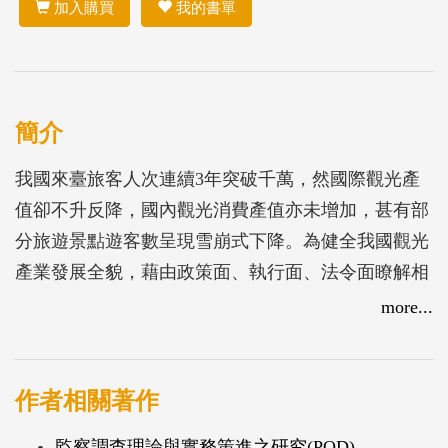
加入購買
我的書單
簡介
我國來臺旅客人次連續3年突破千萬，然國際觀光產
值卻不升反降，國內觀光消費產值亦未增加，甚有部
分旅遊景點遊客數呈現雪崩式下降。為健全我國觀光
產業發展全貌，藉由政策面、執行面、法令面瞭解相
關主管機關對於觀光推廣之作為與措施、實務上窒礙
more...
難行之處，探討問題癥結和執行成效，籌謀有效對
策，發揮臺灣獨有在地產業優勢，提升觀光產值與國
際競爭力，永續觀光產業的經營。
作者相關著作
監察調查理論與實務策進之研究(POD)