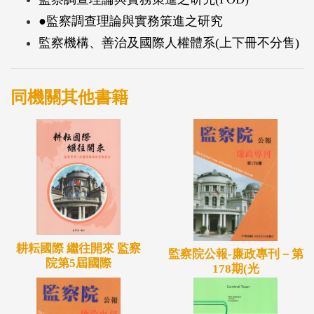
●監察調查理論與實務策進之研究
監察機構、善治及國際人權體系(上下冊不分售)
同機關其他書籍
耕耘國際 繼往開來 監察
監察院公報-廉政專刊－第
院第5屆國際
178期(光