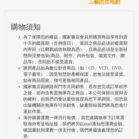
工藝的在地創
購物須知
為了保障您的權益，國家書店會員所購買商品享有到貨
十天的鑑賞期（含例假日）。退回之商品必須於鑑賞期
內寄回（以郵戳或收執聯為憑），且商品必須是全新狀
態與完整包裝(商品、附件、內外包裝、隨貨文件、贈
品等)，否則恕不接受退貨。
購買產品如為數位影音商品（如：CD、VCD、DVD、
電子書等），因受智慧財產權保護，恕無法接受退貨。
如有商品瑕疵，僅可更換相同產品。
國家書店因網路與門市共同銷售，若在您完成訂單程序
之後，若內含售盡無庫存之商品，本公司保留出貨與否
的權利，但我們仍會以最快速度為您下單調貨。但恐原
出版機關亦無庫存可供銷售，缺書部份我們將為您進行
退款作業。
海外購書運費一律另行報價 ，當您進購物車下訂單選
取海外寄送地址後，我們將另以mail通知您運費金額。
確認書款與運費一併支付後，我們將儘速處理您的訂
單。