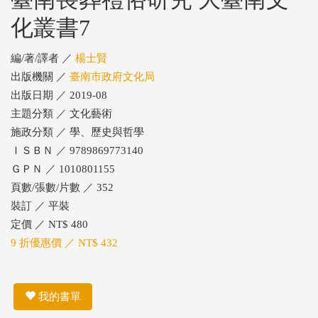
化叢書7
編/著/譯者 ／
楊士賢
出版機關 ／
臺南市政府文化局
出版日期 ／ 2019-08
主題分類 ／ 文化藝術
施政分類 ／ 學、歷史與哲學
ＩＳＢＮ ／ 9789869773140
ＧＰＮ ／ 1010801155
頁數/張數/片數 ／ 352
裝訂 ／ 平裝
定價 ／ NT$ 480
9 折優惠價 ／ NT$ 432
我的書單