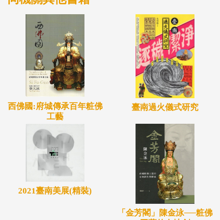
西佛國:府城傳承百年粧佛
臺南過火儀式研究
工藝
2021臺南美展(精裝)
「金芳閣」陳金泳──粧佛