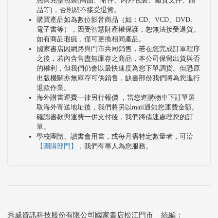
態與完整包裝(商品、附件、內外包裝、隨貨文件、贈
品等)，否則恕不接受退貨。
購買產品如為數位影音商品（如：CD、VCD、DVD、
電子書等），因受智慧財產權保護，恕無法接受退貨。
如有商品瑕疵，僅可更換相同產品。
國家書店因網路與門市共同銷售，若在您完成訂單程序
之後，若內含售盡無庫存之商品，本公司保留出貨與否
的權利，但我們仍會以最快速度為您下單調貨。但恐原
出版機關亦無庫存可供銷售，缺書部份我們將為您進行
退款作業。
海外購書運費一律另行報價 ，當您進購物車下訂單選
取海外寄送地址後，我們將另以mail通知您運費金額。
確認書款與運費一併支付後，我們將儘速處理您的訂
單。
學校團體、讀書會用書，或每月需特定數量者，可洽
【團購部門】
，我們有專人為您服務。
秀威資訊科技股份有限公司國家書店松江門市 統編：