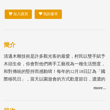
加入購買
我的書單
簡介
清邁木雕技術是許多觀光客的最愛，村民以雙手賦予
木頭生命，你會對他們將手工藝視為一種生活態度，
和對傳統的堅持而感動唷！每年的12月18日訂為「國
際移民日」，當天以園遊會的方式歡度節日，濃濃的
泰國風情，體驗多元文化的風貌。泰國的水燈節，各
more...
地發展出獨具特色的水燈慶典，有花車遊行、選美競
賽及萬人放天燈活動，這是泰國最浪漫美麗的節日，
色彩斑斕、光燦耀眼的蓮花燈，滿載願望隨著流水緩