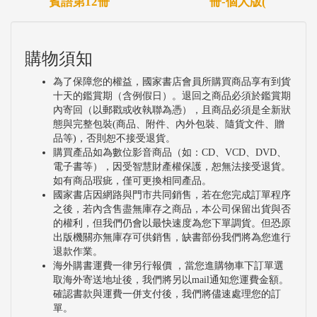
賓語第12冊
冊-個人版(
購物須知
為了保障您的權益，國家書店會員所購買商品享有到貨
十天的鑑賞期（含例假日）。退回之商品必須於鑑賞期
內寄回（以郵戳或收執聯為憑），且商品必須是全新狀
態與完整包裝(商品、附件、內外包裝、隨貨文件、贈
品等)，否則恕不接受退貨。
購買產品如為數位影音商品（如：CD、VCD、DVD、
電子書等），因受智慧財產權保護，恕無法接受退貨。
如有商品瑕疵，僅可更換相同產品。
國家書店因網路與門市共同銷售，若在您完成訂單程序
之後，若內含售盡無庫存之商品，本公司保留出貨與否
的權利，但我們仍會以最快速度為您下單調貨。但恐原
出版機關亦無庫存可供銷售，缺書部份我們將為您進行
退款作業。
海外購書運費一律另行報價 ，當您進購物車下訂單選
取海外寄送地址後，我們將另以mail通知您運費金額。
確認書款與運費一併支付後，我們將儘速處理您的訂
單。