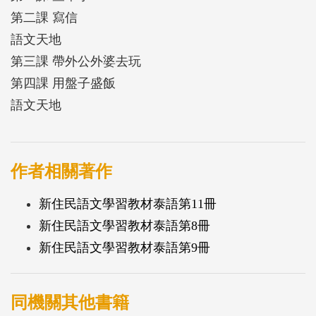
鍵時刻能夠派得上用場。
第二課 寫信
語言可以讓你知道世界有多大，透過語言的學習，可
語文天地
以讓你和不同的族群互動溝通，豐富你的多元學習，
第三課 帶外公外婆去玩
開啟你的國際視野；因為文化的差異， 讓我們學會
第四課 用盤子盛飯
理解、欣賞與尊重，將來也許有機會成為外貿小尖兵
語文天地
和跨國企業領袖， 更重要的是能實現國際合作與國
際關懷， 為本國和東南亞國家搭起友誼的橋樑。
作者相關著作
新住民語文學習教材泰語第11冊
新住民語文學習教材泰語第8冊
新住民語文學習教材泰語第9冊
同機關其他書籍