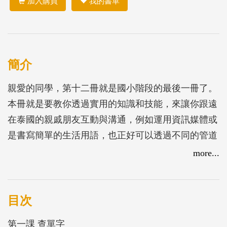
加入購買
我的書單
簡介
親愛的同學，第十二冊就是國小階段的最後一冊了。
本冊就是要教你透過實用的知識和技能，來讓你跟遠
在泰國的親戚朋友互動與溝通，例如運用資訊媒體或
是書寫簡單的生活用語，也正好可以透過不同的管道
來學習泰國語。
more...
或者是，當你的外公、外婆來到臺灣來旅遊時， 你
會用泰國語介紹臺灣不同的生活習慣嗎？ 你會帶外
公、外婆去逛夜市， 品嘗道地的臺灣小吃嗎？ 此時
目次
也可檢視一下你這六年來學習到的簡單對話是否在關
第一課 查單字