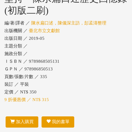
(初版二刷)
編/著/譯者 ／
陳水扁口述，陳儀深主訪，彭孟濤整理
出版機關 ／
臺北市立文獻館
出版日期 ／ 2019-05
主題分類 ／
施政分類 ／
ＩＳＢＮ ／ 9789868505131
ＧＰＮ ／ 978986850513
頁數/張數/片數 ／ 335
裝訂 ／ 平裝
定價 ／ NT$ 350
9 折優惠價 ／ NT$ 315
加入購買
我的書單