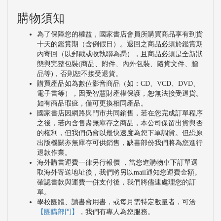
購物須知
為了保障您的權益，國家書店會員所購買商品享有到貨
十天的鑑賞期（含例假日）。退回之商品必須於鑑賞期
內寄回（以郵戳或收執聯為憑），且商品必須是全新狀
態與完整包裝(商品、附件、內外包裝、隨貨文件、贈
品等)，否則恕不接受退貨。
購買產品如為數位影音商品（如：CD、VCD、DVD、
電子書等），因受智慧財產權保護，恕無法接受退貨。
如有商品瑕疵，僅可更換相同產品。
國家書店因網路與門市共同銷售，若在您完成訂單程序
之後，若內含售盡無庫存之商品，本公司保留出貨與否
的權利，但我們仍會以最快速度為您下單調貨。但恐原
出版機關亦無庫存可供銷售，缺書部份我們將為您進行
退款作業。
海外購書運費一律另行報價 ，當您進購物車下訂單選
取海外寄送地址後，我們將另以mail通知您運費金額。
確認書款與運費一併支付後，我們將儘速處理您的訂
單。
學校團體、讀書會用書，或每月需特定數量者，可洽
【團購部門】
，我們有專人為您服務。