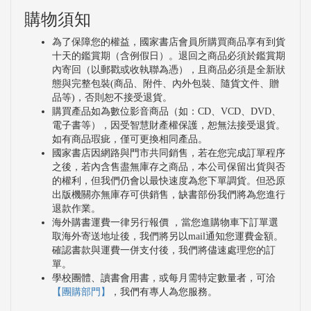
購物須知
為了保障您的權益，國家書店會員所購買商品享有到貨
十天的鑑賞期（含例假日）。退回之商品必須於鑑賞期
內寄回（以郵戳或收執聯為憑），且商品必須是全新狀
態與完整包裝(商品、附件、內外包裝、隨貨文件、贈
品等)，否則恕不接受退貨。
購買產品如為數位影音商品（如：CD、VCD、DVD、
電子書等），因受智慧財產權保護，恕無法接受退貨。
如有商品瑕疵，僅可更換相同產品。
國家書店因網路與門市共同銷售，若在您完成訂單程序
之後，若內含售盡無庫存之商品，本公司保留出貨與否
的權利，但我們仍會以最快速度為您下單調貨。但恐原
出版機關亦無庫存可供銷售，缺書部份我們將為您進行
退款作業。
海外購書運費一律另行報價 ，當您進購物車下訂單選
取海外寄送地址後，我們將另以mail通知您運費金額。
確認書款與運費一併支付後，我們將儘速處理您的訂
單。
學校團體、讀書會用書，或每月需特定數量者，可洽
【團購部門】
，我們有專人為您服務。