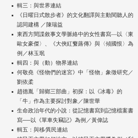
輯三：與世界連結
《日曜日式散步者》的文化翻譯與主動閱聽人的
認同建構 ／陳瑞益
東西方間諜敘事文學脈絡中的女性書寫—以〈東
歐女豪傑〉、《大俠紅蘩蕗傳》與〈傾國恨〉為
例／林玉珉
輯四：與（動）物界連結
何敬堯《怪物們的迷宮》中「怪物」象徵研究／
劉依柔
趙德胤「歸鄉三部曲」初探：以《冰毒》的
「牛」作為主要探討對象／陳世華
生命政治年代的小說：從記憶書寫到記憶檔案書
寫──以《單車失竊記》為例／黃偉誌
輯五：與移∕異民連結