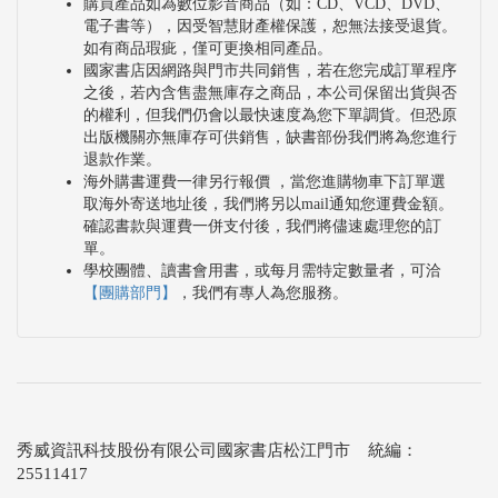
購買產品如為數位影音商品（如：CD、VCD、DVD、
電子書等），因受智慧財產權保護，恕無法接受退貨。
如有商品瑕疵，僅可更換相同產品。
國家書店因網路與門市共同銷售，若在您完成訂單程序
之後，若內含售盡無庫存之商品，本公司保留出貨與否
的權利，但我們仍會以最快速度為您下單調貨。但恐原
出版機關亦無庫存可供銷售，缺書部份我們將為您進行
退款作業。
海外購書運費一律另行報價 ，當您進購物車下訂單選
取海外寄送地址後，我們將另以mail通知您運費金額。
確認書款與運費一併支付後，我們將儘速處理您的訂
單。
學校團體、讀書會用書，或每月需特定數量者，可洽
【團購部門】
，我們有專人為您服務。
秀威資訊科技股份有限公司國家書店松江門市 統編：
25511417