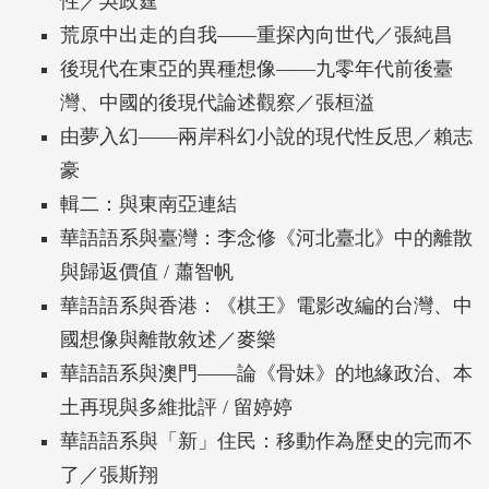
性／吳政霆
荒原中出走的自我——重探內向世代／張純昌
後現代在東亞的異種想像——九零年代前後臺
灣、中國的後現代論述觀察／張桓溢
由夢入幻——兩岸科幻小說的現代性反思／賴志
豪
輯二：與東南亞連結
華語語系與臺灣：李念修《河北臺北》中的離散
與歸返價值 / 蕭智帆
華語語系與香港：《棋王》電影改編的台灣、中
國想像與離散敘述／麥樂
華語語系與澳門——論《骨妹》的地緣政治、本
土再現與多維批評 / 留婷婷
華語語系與「新」住民：移動作為歷史的完而不
了／張斯翔