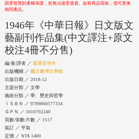
因受智慧財產權保護，恕無法接受退貨。如有商品瑕疵，僅可更換
相同產品。
1946年《中華日報》日文版文
藝副刊作品集(中文譯注+原文
校注4冊不分售)
編/著/譯者 ／
龍瑛宗等作
出版機關 ／
國立臺灣文學館
出版日期 ／ 2018-12
主題分類 ／ 文學
施政分類 ／ 學、歷史與哲學
ＩＳＢＮ ／ 9789860577334
ＧＰＮ ／ 1010702240
頁數/張數/片數 ／ 1517
裝訂 ／ 平裝
定價 ／ NT$ 1400