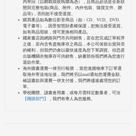
內寄回（以郵戳或收執聯為憑），且商品必須是全新狀
態與完整包裝(商品、附件、內外包裝、隨貨文件、贈
品等)，否則恕不接受退貨。
購買產品如為數位影音商品（如：CD、VCD、DVD、
電子書等），因受智慧財產權保護，恕無法接受退貨。
如有商品瑕疵，僅可更換相同產品。
國家書店因網路與門市共同銷售，若在您完成訂單程序
之後，若內含售盡無庫存之商品，本公司保留出貨與否
的權利，但我們仍會以最快速度為您下單調貨。但恐原
出版機關亦無庫存可供銷售，缺書部份我們將為您進行
退款作業。
海外購書運費一律另行報價 ，當您進購物車下訂單選
取海外寄送地址後，我們將另以mail通知您運費金額。
確認書款與運費一併支付後，我們將儘速處理您的訂
單。
學校團體、讀書會用書，或每月需特定數量者，可洽
【團購部門】
，我們有專人為您服務。