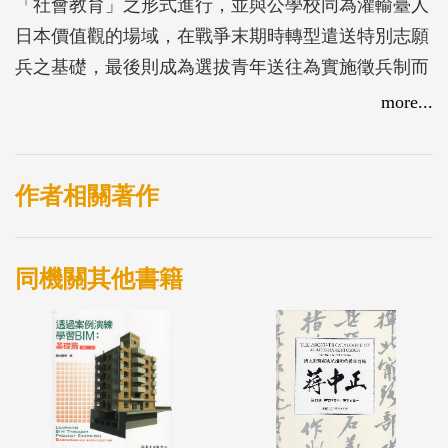
「社會教育」之形式進行，並與公學校同為灌輸臺人
日本價值觀的場域，在戰爭末期時轉型遣送特別志願
兵之基礎，最後則成為選拔青年送往為實施徵兵制而
設立之訓練所，或是管理進入青年學校前之年輕人
more...
等，是具有社會教化與軍事動員目的之組織。
本書藉由文獻資料、田野調查與口述訪談為基礎，闡
作者相關著作
明青年團做為殖民地政策的產生、展開以及告終，觀
察臺灣人地方領導階層所扮演之角色，同時探討個人
同機關其他書籍
行動、團體制度及地域狀態在1910年代到1945年之
間，在青年團政策實施的影響下產生何種質變。