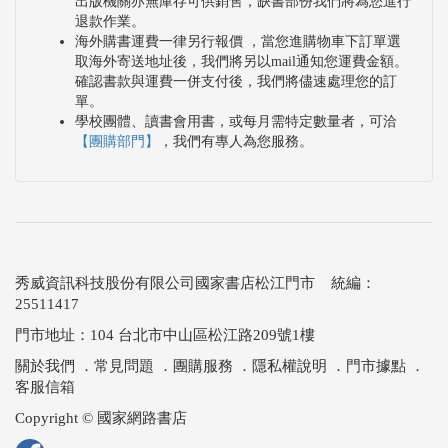
出版機關亦無庫存可供銷售，缺書部份我們將為您進行
退款作業。
海外購書運費一律另行報價 ，當您進購物車下訂單選
取海外寄送地址後，我們將另以mail通知您運費金額。
確認書款與運費一併支付後，我們將儘速處理您的訂
單。
學校團體、讀書會用書，或每月需特定數量者，可洽
【團購部門】
，我們有專人為您服務。
秀威資訊科技股份有限公司國家書店松江門市 統編：
25511417
門市地址：104 台北市中山區松江路209號1樓
關於我們
．
常見問題
．
團購服務
．
隱私權說明
．
門市據點
．
客服信箱
Copyright © 國家網路書店