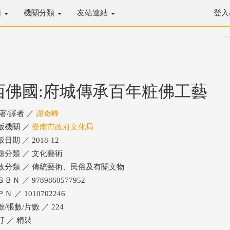
類
機關分類
友站連結
登入
西佛國:府城傳承百年粧佛工藝
/著/譯者 ／
謝奇峰
版機關 ／
臺南市政府文化局
日期 ／ 2018-12
題分類 ／ 文化藝術
政分類 ／ 傳統藝術、民俗及有關文物
ＢＮ ／ 9789860577952
Ｎ ／ 1010702246
/張數/片數 ／ 224
訂 ／ 精裝