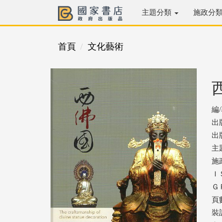
主題分類
施政分
首頁
文化藝術
編
出
出版
主
施
ＩＳ
ＧＰ
頁數
裝