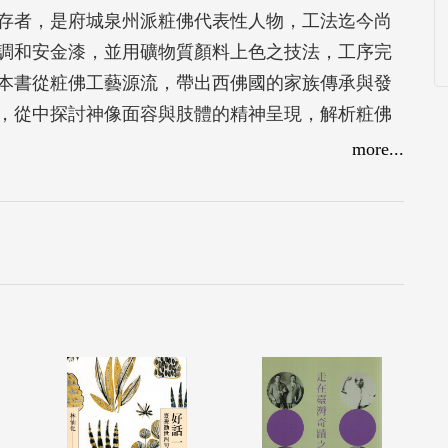
存者，是府城泉州派粧佛代表性人物，工法迄今尚
調和安金漆，並用礦物質顏料上色之技法，工序完
本書從粧佛工藝源流，帶出西佛國的家族傳承與發
，從中探討神像面容與肢體的精神呈現，解析粧佛
豐富內涵，領略西佛國技藝薪傳的頂真精神。
more...