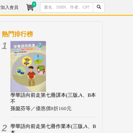
0
/加入會員
熱門排行榜
1
學華語向前走第七冊課本(三版,A、B本
不
孫懿芬等
／優惠價8折160元
2
學華語向前走第七冊作業本(三版,A、B
本