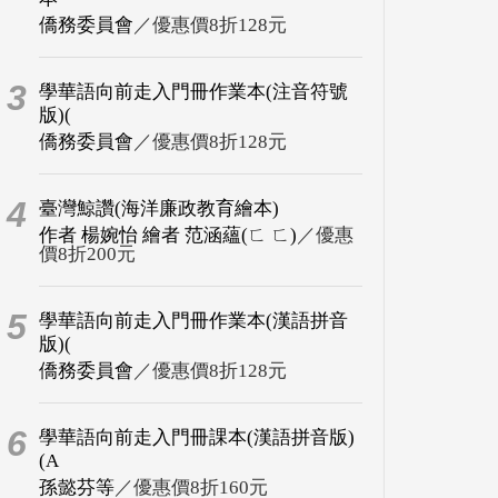
僑務委員會
／優惠價8折128元
3
學華語向前走入門冊作業本(注音符號
版)(
僑務委員會
／優惠價8折128元
4
臺灣鯨讚(海洋廉政教育繪本)
作者 楊婉怡 繪者 范涵蘊(ㄈ ㄈ)
／優惠
價8折200元
5
學華語向前走入門冊作業本(漢語拼音
版)(
僑務委員會
／優惠價8折128元
6
學華語向前走入門冊課本(漢語拼音版)
(A
孫懿芬等
／優惠價8折160元