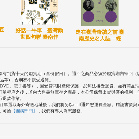
豆
好話一牛車—臺灣勸
走在臺灣奇蹟之前 臺
世四句聯 臺南作
南歷史名人誌—經
享有到貨十天的鑑賞期（含例假日）。退回之商品必須於鑑賞期內寄回（
品等)，否則恕不接受退貨。
、DVD、電子書等），因受智慧財產權保護，恕無法接受退貨。如有商品
訂單程序之後，若內含售盡無庫存之商品，本公司保留出貨與否的權利，
行退款作業。
訂單選取海外寄送地址後，我們將另以mail通知您運費金額。確認書款
，可洽
【團購部門】
，我們有專人為您服務。