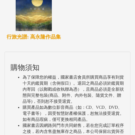
在家中練習，遇到不懂的地方再去向老師請教，很多
技法都是在這三年中學的。
本次展出主題為「織情達藝」，主要希望透過編織來
來回回的穿越與勾勒，用心與用情將理性與感性交織
行旅光譜: 高永隆作品集
出點線面，發揮工藝概念至極致發展，而不斷超越與
提升自我的她，並沒有因此忽略竹編技藝的薪火相
傳，前後八年磨練了紮實的竹編工夫後，邱錦緞也慢
購物須知
慢開始嘗試自己創作，老師表示：「創作的作品裡運
用的編法大多是學習過程中所學的技法，有時也會參
為了保障您的權益，國家書店會員所購買商品享有到貨
十天的鑑賞期（含例假日）。退回之商品必須於鑑賞期
考別人的創作或是書籍中的技法，再加以整合。」對
內寄回（以郵戳或收執聯為憑），且商品必須是全新狀
於竹工藝的未來發展與願景，老師說：「目前國立臺
態與完整包裝(商品、附件、內外包裝、隨貨文件、贈
品等)，否則恕不接受退貨。
灣工藝研究發展中心與臺灣創意中心共同打造的
購買產品如為數位影音商品（如：CD、VCD、DVD、
電子書等），因受智慧財產權保護，恕無法接受退貨。
『Yii』品牌已逐漸讓國外人士發現了臺灣竹工藝精良
如有商品瑕疵，僅可更換相同產品。
的品質，希望臺灣工藝逐漸水漲船高的同時，也能夠
國家書店因網路與門市共同銷售，若在您完成訂單程序
之後，若內含售盡無庫存之商品，本公司保留出貨與否
爭取到至少能有一兩所大學設立竹藝相關科系，讓高