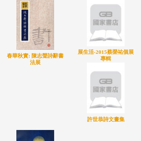
層積竹、布料、皮革、皮草和金屬等異質材料結合的
工藝產品了。」
老師回憶過去在竹山高中竹編推廣班學習的過程，在
學習劈竹的階段挫折感最大，因為作竹編需要用到的
竹片都要靠自己手工劈竹，劈竹的過程是把竹筒對開
展生活-2015蔡榮祐個展
後，經過定寬、倒角和修厚度步驟，而當作品需要用
春華秋實: 陳志聲詩辭書
專輯
法展
到薄的竹片時，就必須再把竹片修薄，但愈薄的竹片
就愈不好修，初學的時候，常常都會劈到自己的手受
傷，而且劈出來的竹片失敗率還滿高的，老師對竹編
學習的興趣與熱忱不減，1997年，5年的竹編班結業
後，邱錦緞又繼續在傳統藝術中心開辦的竹山竹藝傳
習計畫中擔任黃塗山老師的助教。邱錦緞說：與黃塗
許世恭詩文畫集
山老師學得比較久，一樣從劈竹開始學，因為要幫忙
老師指導學生，所以老師都會先編好一件作品，讓我