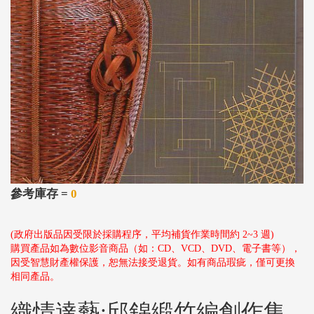
參考庫存 =
0
(政府出版品因受限於採購程序，平均補貨作業時間約 2~3 週)
購買產品如為數位影音商品（如：CD、VCD、DVD、電子書等），
因受智慧財產權保護，恕無法接受退貨。如有商品瑕疵，僅可更換
相同產品。
織情達藝:邱錦緞竹編創作集