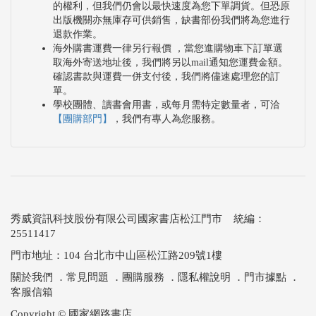
的權利，但我們仍會以最快速度為您下單調貨。但恐原
中職的竹藝課程得以延續。」儘管對未來竹工藝的教
出版機關亦無庫存可供銷售，缺書部份我們將為您進行
退款作業。
育發展感到憂心，不過至今已和竹編培養二十年感情
海外購書運費一律另行報價 ，當您進購物車下訂單選
的她，依舊會用自己的雙手，默默地推動竹編工藝的
取海外寄送地址後，我們將另以mail通知您運費金額。
確認書款與運費一併支付後，我們將儘速處理您的訂
搖籃，繼續編織美麗的夢想、願景與希望。
單。
學校團體、讀書會用書，或每月需特定數量者，可洽
【團購部門】
，我們有專人為您服務。
秀威資訊科技股份有限公司國家書店松江門市 統編：
25511417
門市地址：104 台北市中山區松江路209號1樓
關於我們
．
常見問題
．
團購服務
．
隱私權說明
．
門市據點
．
客服信箱
Copyright © 國家網路書店