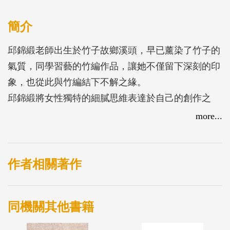
簡介
邱錦緞老師出生於竹子故鄉溪頭，早已薰染了竹子的
氣質，同學習藝的竹編作品，讓她不僅留下深刻的印
象，也從此與竹編結下不解之緣。
邱錦緞將女性獨特的細膩思維表達於自己的創作之
中，她的作品像有生命似的，同時散發出柔韌與堅強
more...
的特質，除了在2003年獲得第11屆臺灣工藝競賽新人
獎，以及2005年榮獲大墩美展第一名及大墩獎等殊
榮，邱錦緞還經常獲邀到歐美舉行竹編巡迴展覽，近
作者相關著作
幾年更積極與設計師合作「Yii」品牌的產品研發，她
描述這段經驗說：「與設計師合作的過程中，激發了
同機關其他書籍
許多靈感與創意，比較不同於過去傳統只純粹使用單
一的材料進行編製，現代的竹編已經開始設計與陶、