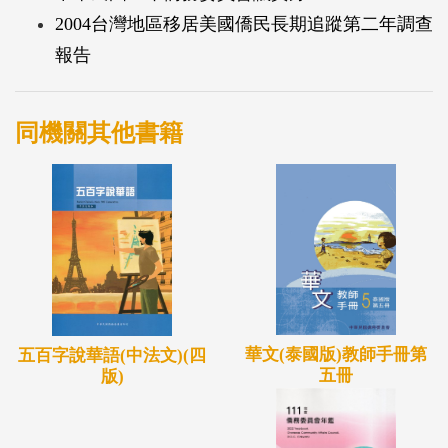
2004台灣地區移居美國僑民長期追蹤第二年調查
報告
同機關其他書籍
華文(泰國版)教師手冊第
五百字說華語(中法文)(四
五冊
版)