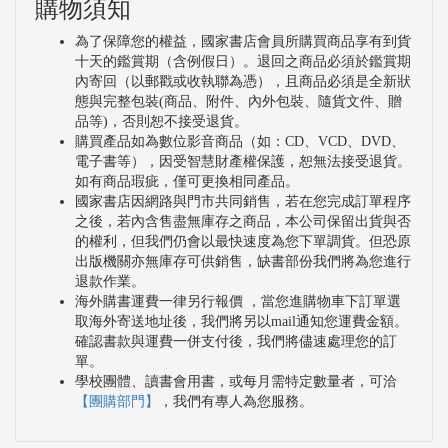
購物須知
為了保障您的權益，國家書店會員所購買商品享有到貨
十天的鑑賞期（含例假日）。退回之商品必須於鑑賞期
內寄回（以郵戳或收執聯為憑），且商品必須是全新狀
態與完整包裝(商品、附件、內外包裝、隨貨文件、贈
品等)，否則恕不接受退貨。
購買產品如為數位影音商品（如：CD、VCD、DVD、
電子書等），因受智慧財產權保護，恕無法接受退貨。
如有商品瑕疵，僅可更換相同產品。
國家書店因網路與門市共同銷售，若在您完成訂單程序
之後，若內含售盡無庫存之商品，本公司保留出貨與否
的權利，但我們仍會以最快速度為您下單調貨。但恐原
出版機關亦無庫存可供銷售，缺書部份我們將為您進行
退款作業。
海外購書運費一律另行報價 ，當您進購物車下訂單選
取海外寄送地址後，我們將另以mail通知您運費金額。
確認書款與運費一併支付後，我們將儘速處理您的訂
單。
學校團體、讀書會用書，或每月需特定數量者，可洽
【團購部門】
，我們有專人為您服務。