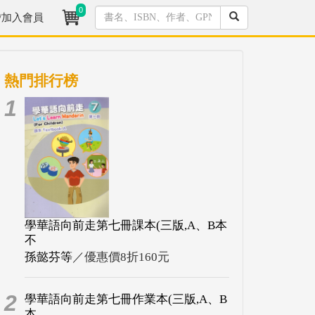
0
/加入會員
熱門排行榜
1
學華語向前走第七冊課本(三版,A、B本
不
孫懿芬等
／優惠價8折160元
2
學華語向前走第七冊作業本(三版,A、B
本