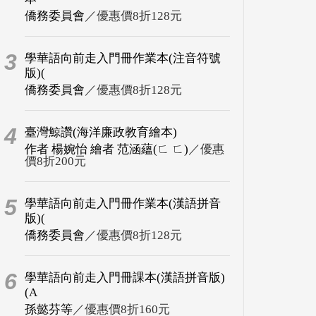
僑務委員會
／優惠價8折128元
3
學華語向前走入門冊作業本(注音符號
版)(
僑務委員會
／優惠價8折128元
4
臺灣鯨讚(海洋廉政教育繪本)
作者 楊婉怡 繪者 范涵蘊(ㄈ ㄈ)
／優惠
價8折200元
5
學華語向前走入門冊作業本(漢語拼音
版)(
僑務委員會
／優惠價8折128元
6
學華語向前走入門冊課本(漢語拼音版)
(A
孫懿芬等
／優惠價8折160元