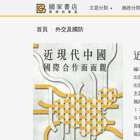
主題分類
施政分
首頁
外交及國防
編
出
出版
主
施
ＩＳ
ＧＰ
頁數
裝