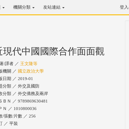
類
機關分類
友站連結
登入
近現代中國國際合作面面觀
/著/譯者 ／
王文隆等
版機關 ／
國立政治大學
日期 ／ 2019-01
題分類 ／ 外交及國防
政分類 ／ 外交僑務及兩岸
ＢＮ ／ 9789869630481
Ｎ ／ 1010800036
/張數/片數 ／ 256
訂 ／ 平裝