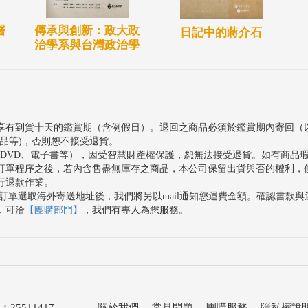
醫
傳承與創新：政大政
日記中的蔣介石
治學系與台灣政治學
享有到貨十天的鑑賞期（含例假日）。退回之商品必須於鑑賞期內寄回（
品等)，否則恕不接受退貨。
、DVD、電子書等），因受智慧財產權保護，恕無法接受退貨。如有商品
訂單程序之後，若內含售盡無庫存之商品，本公司保留出貨與否的權利，
行退款作業。
訂單選取海外寄送地址後，我們將另以mail通知您運費金額。確認書款
，可洽
【團購部門】
，我們有專人為您服務。
511417
關於我們
．
常見問題
．
團購服務
．
隱私權說