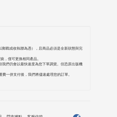
以郵戳或收執聯為憑），且商品必須是全新狀態與完
瑕疵，僅可更換相同產品。
但我們仍會以最快速度為您下單調貨。但恐原出版機
與運費一併支付後，我們將儘速處理您的訂單。
明
．
門市據點
．
客服信箱