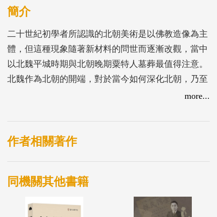
簡介
二十世紀初學者所認識的北朝美術是以佛教造像為主
體，但這種現象隨著新材料的問世而逐漸改觀，當中
以北魏平城時期與北朝晚期粟特人墓葬最值得注意。
北魏作為北朝的開端，對於當今如何深化北朝，乃至
於中古時期墓葬圖像的研究尤其具有關鍵性。本書即
more...
以北魏墓葬材料為主體，在此基礎上考察北朝墓葬圖
像、留意佛教美術的影響，同時將裝飾視為輔助圖像
研究的另一個重要概念。
作者相關著作
作者由四個層面考察北朝墓葬圖像中所牽涉的生死表
同機關其他書籍
象，分別是「圖像製作」、「空間結構」、「喪葬禮
儀」、「政治社會脈絡」，試圖在現有材料基礎上提
出階段性的看法。架構則包含上編「墓葬」與下編