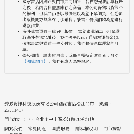
國家書店因網路與門市共同銷售，若在您完成訂單程序
之後，若內含售盡無庫存之商品，本公司保留出貨與否
的權利，但我們仍會以最快速度為您下單調貨。但恐原
出版機關亦無庫存可供銷售，缺書部份我們將為您進行
退款作業。
海外購書運費一律另行報價 ，當您進購物車下訂單選
取海外寄送地址後，我們將另以mail通知您運費金額。
確認書款與運費一併支付後，我們將儘速處理您的訂
單。
學校團體、讀書會用書，或每月需特定數量者，可洽
【團購部門】
，我們有專人為您服務。
秀威資訊科技股份有限公司國家書店松江門市 統編：
25511417
門市地址：104 台北市中山區松江路209號1樓
關於我們
．
常見問題
．
團購服務
．
隱私權說明
．
門市據點
．