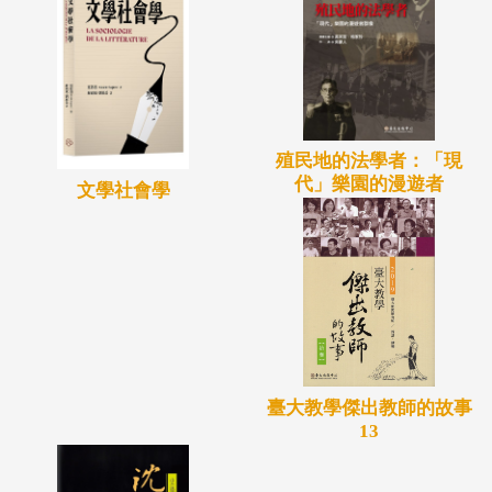
「葬具」兩部分。上編三章，由圖像、裝飾、佛教因
素等三個角度來考察以北魏平城時期為主的墓葬圖
像；下編三章則以石牀圍屏為主體，進而認識粟特人
與北魏墓葬文化之間的承繼關係。
殖民地的法學者：「現
代」樂園的漫遊者
文學社會學
臺大教學傑出教師的故事
13