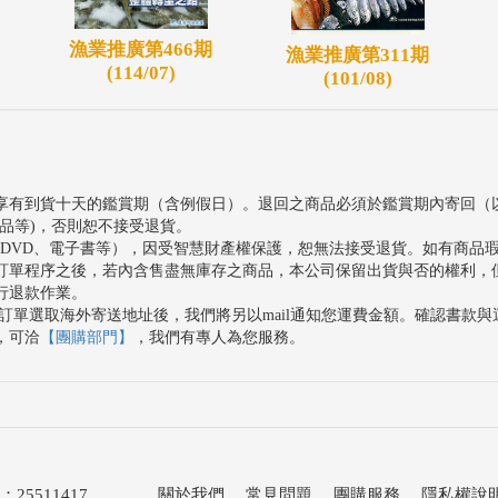
漁業推廣第466期
漁業推廣第311期
(114/07)
(101/08)
享有到貨十天的鑑賞期（含例假日）。退回之商品必須於鑑賞期內寄回（
品等)，否則恕不接受退貨。
、DVD、電子書等），因受智慧財產權保護，恕無法接受退貨。如有商品
訂單程序之後，若內含售盡無庫存之商品，本公司保留出貨與否的權利，
行退款作業。
訂單選取海外寄送地址後，我們將另以mail通知您運費金額。確認書款
，可洽
【團購部門】
，我們有專人為您服務。
511417
關於我們
．
常見問題
．
團購服務
．
隱私權說