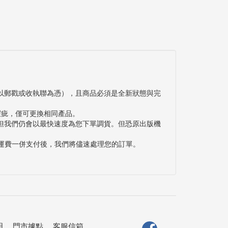
以郵戳或收執聯為憑），且商品必須是全新狀態與完
瑕疵，僅可更換相同產品。
但我們仍會以最快速度為您下單調貨。但恐原出版機
與運費一併支付後，我們將儘速處理您的訂單。
明
．
門市據點
．
客服信箱