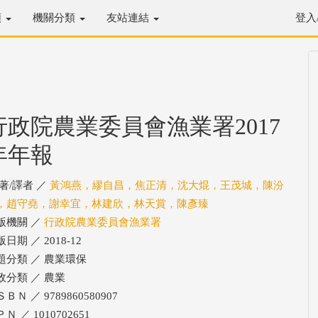
類
機關分類
友站連結
登入
行政院農業委員會漁業署2017
年年報
/著/譯者 ／
黃鴻燕，繆自昌，焦正清，沈大焜，王茂城，陳汾
，趙守堯，謝幸宜，林建欣，林天賞，陳彥臻
版機關 ／
行政院農業委員會漁業署
日期 ／ 2018-12
題分類 ／ 農業環保
政分類 ／ 農業
ＢＮ ／ 9789860580907
Ｎ ／ 1010702651