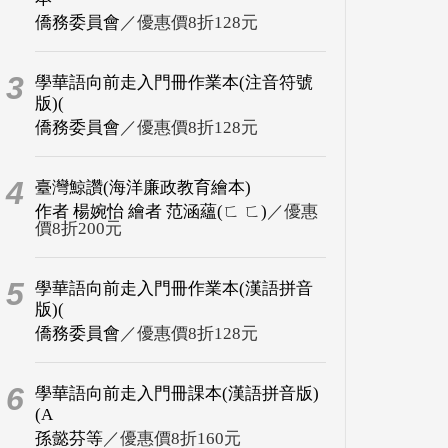
僑務委員會
／優惠價8折128元
3
學華語向前走入門冊作業本(注音符號
版)(
僑務委員會
／優惠價8折128元
4
臺灣鯨讚(海洋廉政教育繪本)
作者 楊婉怡 繪者 范涵蘊(ㄈ ㄈ)
／優惠
價8折200元
5
學華語向前走入門冊作業本(漢語拼音
版)(
僑務委員會
／優惠價8折128元
6
學華語向前走入門冊課本(漢語拼音版)
(A
孫懿芬等
／優惠價8折160元