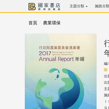
主題分類
施政分
首頁
農業環保
編
蘭
出
出版
主
施
ＩＳ
ＧＰ