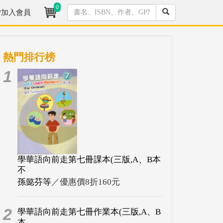
0
/加入會員
熱門排行榜
1
學華語向前走第七冊課本(三版,A、B本
不
孫懿芬等
／優惠價8折160元
2
學華語向前走第七冊作業本(三版,A、B
本