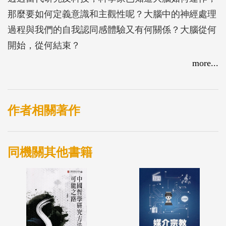
那麼要如何定義意識和主觀性呢？大腦中的神經處理
過程與我們的自我認同感體驗又有何關係？大腦從何
開始，從何結束？
為了探討這些問題，哲學家暨神經科學家格奧爾格．
more...
諾赫夫改從不健全的心智下手。例如調查植物人欠缺
的意識，我們可以開發模型來了解活躍的健康民眾如
何呈現其意識。透過思覺失調症這類具有身分認同障
作者相關著作
礙的精神異常病患，我們可以了解「自我」的體驗在
安定的大腦中如何建立。
同機關其他書籍
本書以綜合的方式來理解自我、意識，以及所謂的健
康心智，從神經科學的角度提出了關於哲學問題的看
法。讀者會發現：基於科學的人類狀態檢測對心理
學、醫學、日常生活，以及其他方面都有深遠的影
響。