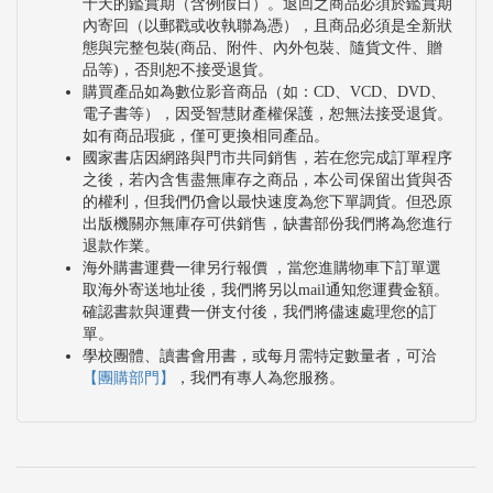
十天的鑑賞期（含例假日）。退回之商品必須於鑑賞期
內寄回（以郵戳或收執聯為憑），且商品必須是全新狀
態與完整包裝(商品、附件、內外包裝、隨貨文件、贈
品等)，否則恕不接受退貨。
購買產品如為數位影音商品（如：CD、VCD、DVD、
電子書等），因受智慧財產權保護，恕無法接受退貨。
如有商品瑕疵，僅可更換相同產品。
國家書店因網路與門市共同銷售，若在您完成訂單程序
之後，若內含售盡無庫存之商品，本公司保留出貨與否
的權利，但我們仍會以最快速度為您下單調貨。但恐原
出版機關亦無庫存可供銷售，缺書部份我們將為您進行
退款作業。
海外購書運費一律另行報價 ，當您進購物車下訂單選
取海外寄送地址後，我們將另以mail通知您運費金額。
確認書款與運費一併支付後，我們將儘速處理您的訂
單。
學校團體、讀書會用書，或每月需特定數量者，可洽
【團購部門】
，我們有專人為您服務。