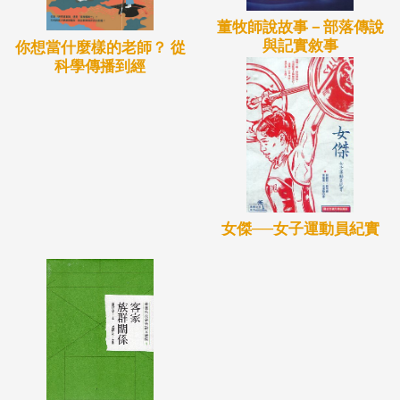
董牧師說故事－部落傳說
與記實敘事
你想當什麼樣的老師？ 從
科學傳播到經
女傑──女子運動員紀實