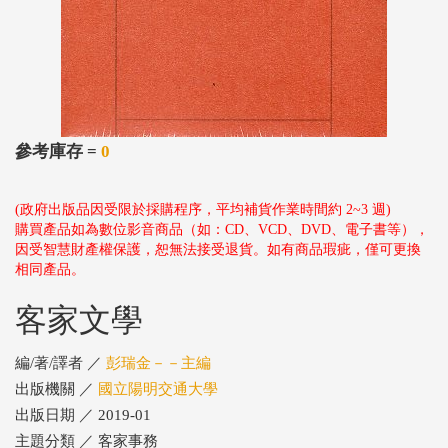
參考庫存 =
0
(政府出版品因受限於採購程序，平均補貨作業時間約 2~3 週)
購買產品如為數位影音商品（如：CD、VCD、DVD、電子書等），
因受智慧財產權保護，恕無法接受退貨。如有商品瑕疵，僅可更換
相同產品。
客家文學
編/著/譯者 ／
彭瑞金－－主編
出版機關 ／
國立陽明交通大學
出版日期 ／ 2019-01
主題分類 ／ 客家事務