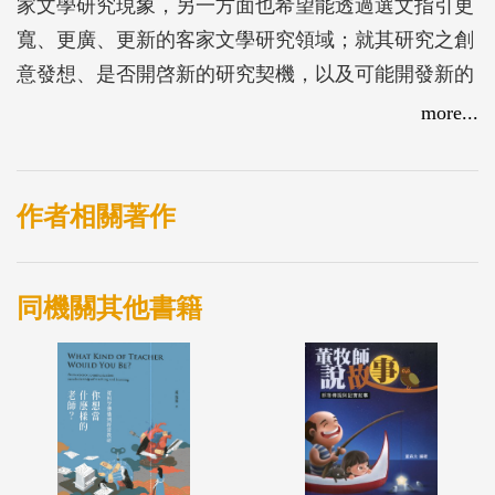
家文學研究現象，另一方面也希望能透過選文指引更
寬、更廣、更新的客家文學研究領域；就其研究之創
意發想、是否開啓新的研究契機，以及可能開發新的
研究領域，為優先選擇的對象。在選擇的範圍上，大
more...
約區分為三大區塊，一是民間文學，分別選取諺語、
歌謠、傳仔研究各一篇。一是漢語文言文學，只選了
一篇詩社研究。其餘則是創作文學或作家研究，有詩
作者相關著作
人、有小說家。本輯排除了劇本研究或文學作品改編
電影、電視劇、舞台劇研究，則因本套論文叢書另有
同機關其他書籍
戲曲研究選輯，讀者請自行參看。