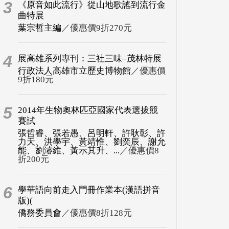
3
《原音如此流行》從山地歌謠到流行金
曲特展
葉宗哲主編
／優惠價9折270元
4
展高雄系列專刊：三社三味–茂林特展
行政法人高雄市立歷史博物館
／優惠價
9折180元
5
2014年生物奧林匹亞國家代表選拔競
賽試
張哲睿、張若愚、呂明軒、許耿彰、許
力天、洪學宇、黃靖惟、劉奕辰、謝允
能、劉濬維、黃示其升、...
／優惠價8
折200元
6
學華語向前走入門冊作業本(漢語拼音
版)(
僑務委員會
／優惠價8折128元