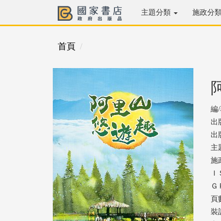
主題分類
施政分
首頁
編
出
出版
主
施
ＩＳ
ＧＰ
頁數
裝