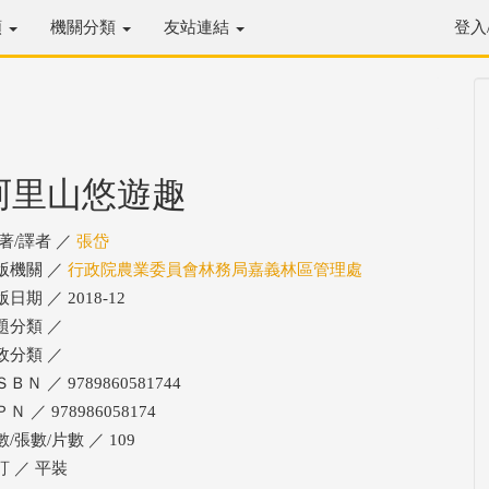
類
機關分類
友站連結
登入
阿里山悠遊趣
/著/譯者 ／
張岱
版機關 ／
行政院農業委員會林務局嘉義林區管理處
日期 ／ 2018-12
題分類 ／
政分類 ／
ＢＮ ／ 9789860581744
Ｎ ／ 978986058174
/張數/片數 ／ 109
訂 ／ 平裝