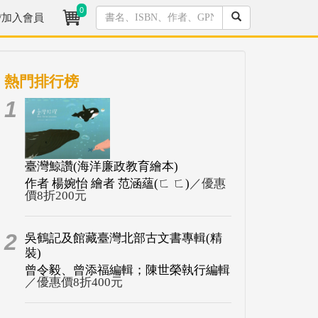
0
/加入會員
熱門排行榜
1
臺灣鯨讚(海洋廉政教育繪本)
作者 楊婉怡 繪者 范涵蘊(ㄈ ㄈ)
／優惠
價8折200元
2
吳鶴記及館藏臺灣北部古文書專輯(精
裝)
曾令毅、曾添福編輯；陳世榮執行編輯
／優惠價8折400元