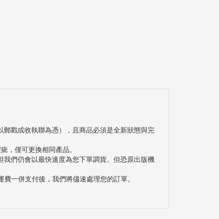
以郵戳或收執聯為憑），且商品必須是全新狀態與完
瑕疵，僅可更換相同產品。
但我們仍會以最快速度為您下單調貨。但恐原出版機
與運費一併支付後，我們將儘速處理您的訂單。