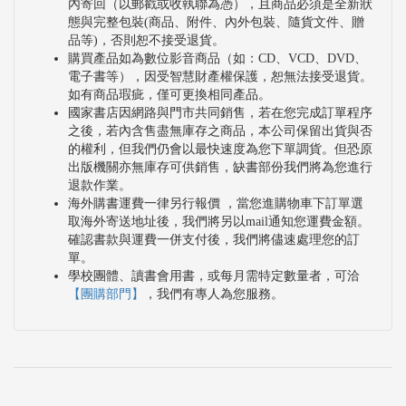
內寄回（以郵戳或收執聯為憑），且商品必須是全新狀
態與完整包裝(商品、附件、內外包裝、隨貨文件、贈
品等)，否則恕不接受退貨。
購買產品如為數位影音商品（如：CD、VCD、DVD、
電子書等），因受智慧財產權保護，恕無法接受退貨。
如有商品瑕疵，僅可更換相同產品。
國家書店因網路與門市共同銷售，若在您完成訂單程序
之後，若內含售盡無庫存之商品，本公司保留出貨與否
的權利，但我們仍會以最快速度為您下單調貨。但恐原
出版機關亦無庫存可供銷售，缺書部份我們將為您進行
退款作業。
海外購書運費一律另行報價 ，當您進購物車下訂單選
取海外寄送地址後，我們將另以mail通知您運費金額。
確認書款與運費一併支付後，我們將儘速處理您的訂
單。
學校團體、讀書會用書，或每月需特定數量者，可洽
【團購部門】
，我們有專人為您服務。