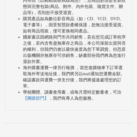
內寄回（以郵戳或收執聯為憑），且商品必須是全新狀
態與完整包裝(商品、附件、內外包裝、隨貨文件、贈
品等)，否則恕不接受退貨。
購買產品如為數位影音商品（如：CD、VCD、DVD、
電子書等），因受智慧財產權保護，恕無法接受退貨。
如有商品瑕疵，僅可更換相同產品。
國家書店因網路與門市共同銷售，若在您完成訂單程序
之後，若內含售盡無庫存之商品，本公司保留出貨與否
的權利，但我們仍會以最快速度為您下單調貨。但恐原
出版機關亦無庫存可供銷售，缺書部份我們將為您進行
退款作業。
海外購書運費一律另行報價 ，當您進購物車下訂單選
取海外寄送地址後，我們將另以mail通知您運費金額。
確認書款與運費一併支付後，我們將儘速處理您的訂
單。
學校團體、讀書會用書，或每月需特定數量者，可洽
【團購部門】
，我們有專人為您服務。