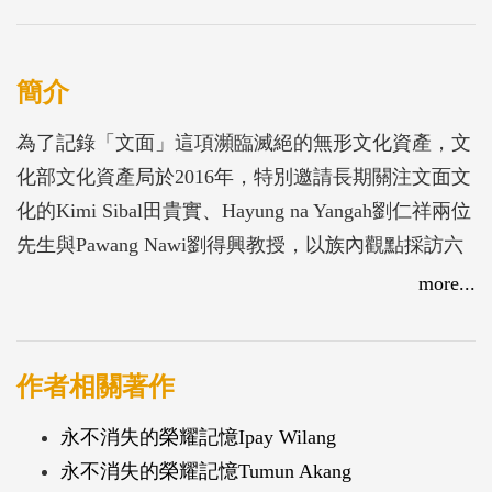
簡介
為了記錄「文面」這項瀕臨滅絕的無形文化資產，文
化部文化資產局於2016年，特別邀請長期關注文面文
化的Kimi Sibal田貴實、Hayung na Yangah劉仁祥兩位
先生與Pawang Nawi劉得興教授，以族內觀點採訪六
位文面耆老，以深入淺出、活潑生動又貼近一般讀者
more...
的角度，搭配動人的圖片和淺顯易懂的文字，述說文
面的文化內涵、美感經驗、儀式和規範，以及他們歷
經時代狂潮所寫下的生命故事，加上畫家王傑及張文
作者相關著作
松為六位文面耆老留下美麗的肖像，集結為《永不消
永不消失的榮耀記憶Ipay Wilang
失的榮耀記憶》一書。本次為了回應讀者的需求，再
永不消失的榮耀記憶Tumun Akang
次將原為絕版專刊之《永不消失的榮耀記憶》一書進