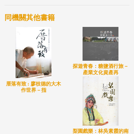
行改版重印，保留原書「總論」與作者的「採訪後
記」部分，增補文面耆老家譜及現況，並以單行本之
同機關其他書籍
形式呈現六位文面耆老的人生記憶及生活智慧。
探遊青春：糖鹽酒行旅－
產業文化資產再
厝落有致 : 廖枝德的大木
作世界－指
梨園戲樂：林吳素霞的南