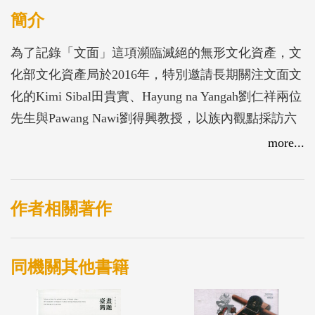
簡介
為了記錄「文面」這項瀕臨滅絕的無形文化資產，文
化部文化資產局於2016年，特別邀請長期關注文面文
化的Kimi Sibal田貴實、Hayung na Yangah劉仁祥兩位
先生與Pawang Nawi劉得興教授，以族內觀點採訪六
位文面耆老，以深入淺出、活潑生動又貼近一般讀者
more...
的角度，搭配動人的圖片和淺顯易懂的文字，述說文
面的文化內涵、美感經驗、儀式和規範，以及他們歷
經時代狂潮所寫下的生命故事，加上畫家王傑及張文
作者相關著作
松為六位文面耆老留下美麗的肖像，集結為《永不消
失的榮耀記憶》一書。本次為了回應讀者的需求，再
同機關其他書籍
次將原為絕版專刊之《永不消失的榮耀記憶》一書進
行改版重印，保留原書「總論」與作者的「採訪後
記」部分，增補文面耆老家譜及現況，並以單行本之