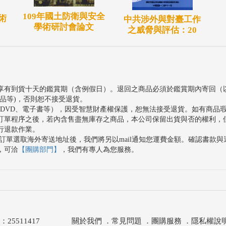
109年國土防衛與安全
術
中共涉外與對臺工作
學術研討會論文
之威脅與評估：20
享有到貨十天的鑑賞期（含例假日）。退回之商品必須於鑑賞期內寄回（
品等)，否則恕不接受退貨。
、DVD、電子書等），因受智慧財產權保護，恕無法接受退貨。如有商品
訂單程序之後，若內含售盡無庫存之商品，本公司保留出貨與否的權利，
行退款作業。
訂單選取海外寄送地址後，我們將另以mail通知您運費金額。確認書款
，可洽
【團購部門】
，我們有專人為您服務。
511417
關於我們
．
常見問題
．
團購服務
．
隱私權說