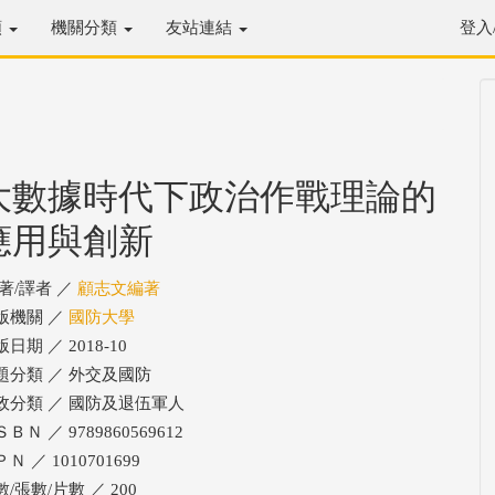
類
機關分類
友站連結
登入
大數據時代下政治作戰理論的
應用與創新
/著/譯者 ／
顧志文編著
版機關 ／
國防大學
日期 ／ 2018-10
題分類 ／ 外交及國防
政分類 ／ 國防及退伍軍人
ＢＮ ／ 9789860569612
Ｎ ／ 1010701699
/張數/片數 ／ 200