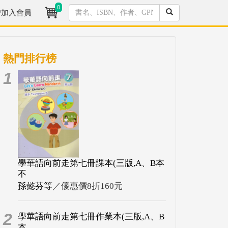
0
/加入會員
熱門排行榜
1
學華語向前走第七冊課本(三版,A、B本
不
孫懿芬等
／優惠價8折160元
2
學華語向前走第七冊作業本(三版,A、B
本