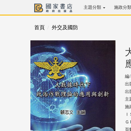
主題分類
施政分
首頁
外交及國防
編
出
出版
主
施
ＩＳ
ＧＰ
頁數