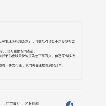
以郵戳或收執聯為憑），且商品必須是全新狀態與完
瑕疵，僅可更換相同產品。
但我們仍會以最快速度為您下單調貨。但恐原出版機
與運費一併支付後，我們將儘速處理您的訂單。
明
．
門市據點
．
客服信箱