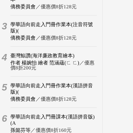
僑務委員會
／優惠價8折128元
3
學華語向前走入門冊作業本(注音符號
版)(
僑務委員會
／優惠價8折128元
4
臺灣鯨讚(海洋廉政教育繪本)
作者 楊婉怡 繪者 范涵蘊(ㄈ ㄈ)
／優惠
價8折200元
5
學華語向前走入門冊作業本(漢語拼音
版)(
僑務委員會
／優惠價8折128元
6
學華語向前走入門冊課本(漢語拼音版)
(A
孫懿芬等
／優惠價8折160元