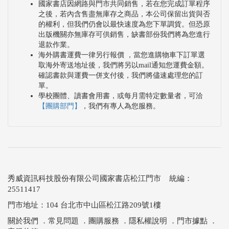
國家書店因網路與門市共同銷售，若在您完成訂單程序
之後，若內含售盡無庫存之商品，本公司保留出貨與否
的權利，但我們仍會以最快速度為您下單調貨。但恐原
出版機關亦無庫存可供銷售，缺書部份我們將為您進行
退款作業。
海外購書運費一律另行報價 ，當您進購物車下訂單選
取海外寄送地址後，我們將另以mail通知您運費金額。
確認書款與運費一併支付後，我們將儘速處理您的訂
單。
學校團體、讀書會用書，或每月需特定數量者，可洽
【團購部門】
，我們有專人為您服務。
秀威資訊科技股份有限公司國家書店松江門市 統編：
25511417
門市地址：104 台北市中山區松江路209號1樓
關於我們
．
常見問題
．
團購服務
．
隱私權說明
．
門市據點
．