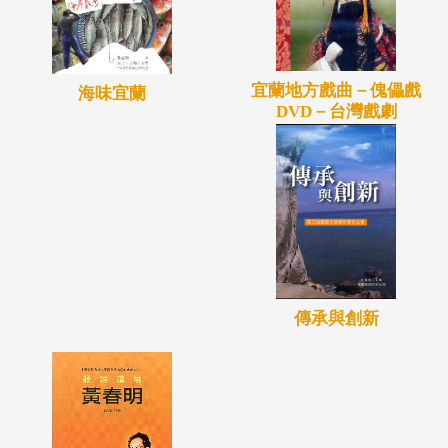
宜蘭地方戲曲－傀儡戲
海味宜蘭
DVD－台灣戲劇
傳承與創新