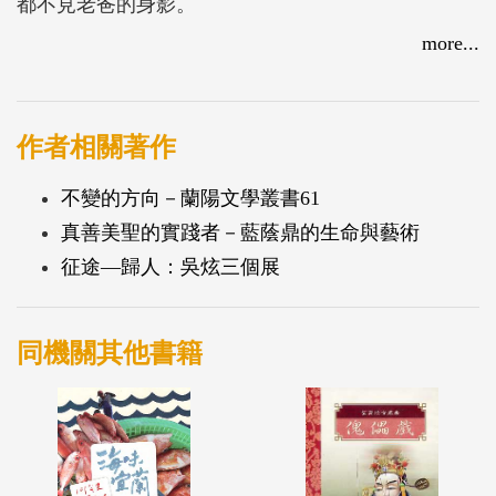
都不見老爸的身影。
難道今天是什麼特別的日子？老爸他……會在「平
more...
安」那裡嗎？
一本飄著海風鹹味的港邊暖心繪本，帶您領略南方澳
的常民文化和漁港風情。
作者相關著作
不變的方向－蘭陽文學叢書61
真善美聖的實踐者－藍蔭鼎的生命與藝術
征途—歸人：吳炫三個展
同機關其他書籍