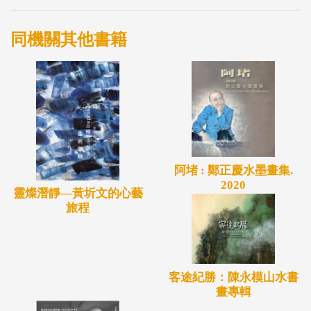
鳥，曾經利用週末放學之後的空檔，自行搭乘客運車
同機關其他書籍
前往台北習畫，並且接受喻仲林、黃昌惠等名師的指
導，時間長達四、五年之久。另外，她為了要不斷地
精進自我，除了持續地進行水墨創作之外，還曾經跟
隨陳其銓、簡銘山、林隆達、陳志聲及蕭世瓊等人習
學習書法。
本次展出主題為「藝享世界(Art and Sharing
阿堵 : 鄭正慶水墨畫集.
world)」，主要敘說姚淑芬老師長久學習累積使其1.
2020
特殊表現創作技法臻於化境，2.獨到的文化藝術見解
靈燦潛靜—黃圻文的心藝
旅程
豐富了意境表達，再結合3.個人情感的抒發與象徵語
彙的交融，4.最終創造出個人特殊思想理念的作品。
姚老師讓彩墨畫找到新的表現生命，嘗試以複合媒材
客途紀勝：陳永模山水書
多元技法表現，十足地讓觀者有了更多想像從而產生
畫專輯
共鳴。誠如老師的女兒黃翎教授所說「她不只是一位