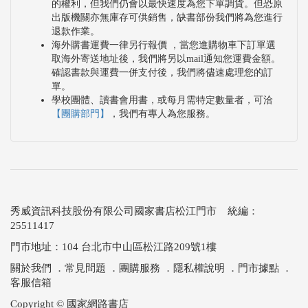
手法，可以探得其運用之妙。
的權利，但我們仍會以最快速度為您下單調貨。但恐原
出版機關亦無庫存可供銷售，缺書部份我們將為您進行
退款作業。
最後，老師認為人因夢想而偉大。「人生有夢，築夢
海外購書運費一律另行報價 ，當您進購物車下訂單選
取海外寄送地址後，我們將另以mail通知您運費金額。
踏實」，老師始終相信「事在人為」、「心中的願望
確認書款與運費一併支付後，我們將儘速處理您的訂
有多大，力量就有多大」，期許自己能以謙虛受教的
單。
學校團體、讀書會用書，或每月需特定數量者，可洽
心去學習、堅強地面對教育工作及人生旅途的種種困
【團購部門】
，我們有專人為您服務。
厄，在教學上也能讓學生有所收穫並且帶好每一位學
生，努力為教育工作與彩墨創作理論研究貢獻自己的
心力。她也是南投縣美術學會第17及18任的理事長，
突破團體有史以來第一位的女性負責人，將南投縣美
秀威資訊科技股份有限公司國家書店松江門市 統編：
術學會帶往全新的境界，並且經營出不同於以往的新
25511417
氣象，積極地將教育和藝術結合在一起，舉辦「藝術
門市地址：104 台北市中山區松江路209號1樓
走入校園」「親近藝術校園巡迴展」等活動，落實了
關於我們
．
常見問題
．
團購服務
．
隱私權說明
．
門市據點
．
藝享世界。
客服信箱
Copyright © 國家網路書店