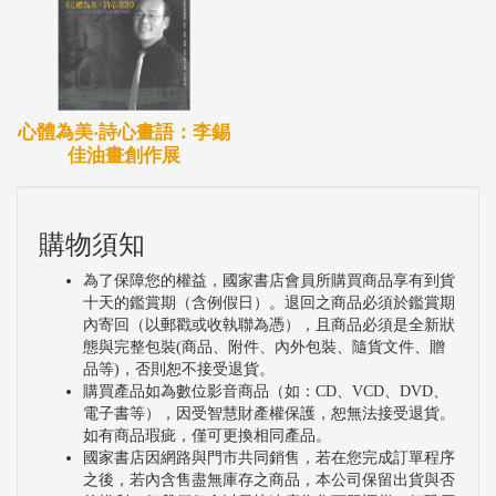
繪畫創作者，更像是一個空間的策劃者，講述著故
事，帶領觀賞者沿著她編織的意境軌跡，在平面畫作
中，有了身歷其境的體驗。」
心體為美‧詩心畫語：李錫
老師說過藝術貴在創作，而創作不能離開當下生活的
佳油畫創作展
體驗與生活感受的累積，姚老師生於風光明媚的南投
水里，從小與自然為伍，與大地為伴，對自然的觀察
購物須知
比常人入微，對生活的體驗比常人豐富，因而孕育了
為了保障您的權益，國家書店會員所購買商品享有到貨
對自然的關愛與描繪自然的契機，大自然的一景一物
十天的鑑賞期（含例假日）。退回之商品必須於鑑賞期
成為姚老師寫生的對象，也是藝術創作的活水泉源兼
內寄回（以郵戳或收執聯為憑），且商品必須是全新狀
態與完整包裝(商品、附件、內外包裝、隨貨文件、贈
具傳統與現代繪畫表現能力，跨越東方與西方藝術思
品等)，否則恕不接受退貨。
購買產品如為數位影音商品（如：CD、VCD、DVD、
維的姚淑芬，正是在充分掌握各種藝術特性之後，以
電子書等），因受智慧財產權保護，恕無法接受退貨。
多義語彙並陳的創作模式，高奏異質雜混卻隱然共譜
如有商品瑕疵，僅可更換相同產品。
國家書店因網路與門市共同銷售，若在您完成訂單程序
和諧的旋律，作品呈現獨特新鮮的情調，從她的創作
之後，若內含售盡無庫存之商品，本公司保留出貨與否