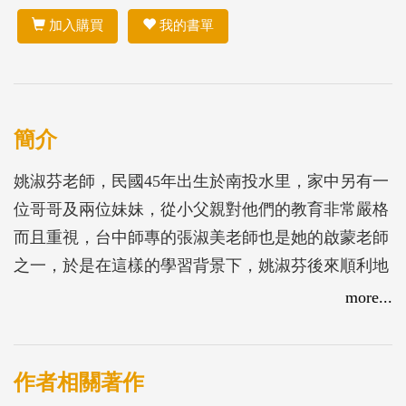
加入購買
我的書單
簡介
姚淑芬老師，民國45年出生於南投水里，家中另有一
位哥哥及兩位妹妹，從小父親對他們的教育非常嚴格
而且重視，台中師專的張淑美老師也是她的啟蒙老師
之一，於是在這樣的學習背景下，姚淑芬後來順利地
考上師大美術系的西畫組，因而開啟了她在教育和藝
more...
術方面的生涯。
在藝術創作上同樣傑出。原本是畫西畫的姚淑芬，後
來卻因為不喜歡西畫顏料的氣味，於是讓她轉往水墨
作者相關著作
及膠彩的領域發展，結婚之後，她為了要學習工筆花