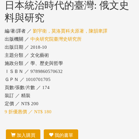
日本統治時代的臺灣: 俄文史
料與研究
編/著/譯者 ／
劉宇衛，莫洛賈科夫原著，陳韻聿譯
出版機關 ／
中央研究院臺灣史研究所
出版日期 ／ 2018-10
主題分類 ／ 文化藝術
施政分類 ／ 學、歷史與哲學
ＩＳＢＮ ／ 9789860570632
ＧＰＮ ／ 1010701705
頁數/張數/片數 ／ 174
裝訂 ／ 精裝
定價 ／ NT$ 200
9 折優惠價 ／ NT$ 180
加入購買
我的書單