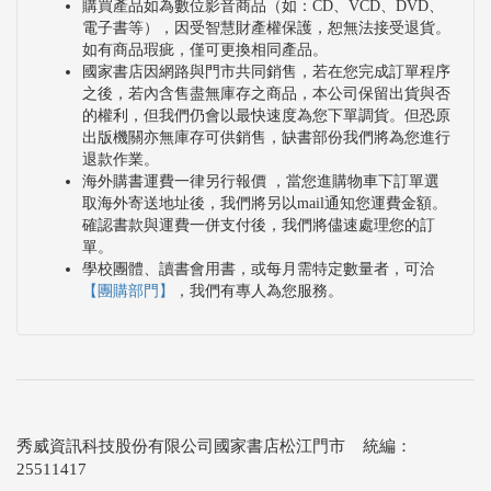
購買產品如為數位影音商品（如：CD、VCD、DVD、
電子書等），因受智慧財產權保護，恕無法接受退貨。
如有商品瑕疵，僅可更換相同產品。
國家書店因網路與門市共同銷售，若在您完成訂單程序
之後，若內含售盡無庫存之商品，本公司保留出貨與否
的權利，但我們仍會以最快速度為您下單調貨。但恐原
出版機關亦無庫存可供銷售，缺書部份我們將為您進行
退款作業。
海外購書運費一律另行報價 ，當您進購物車下訂單選
取海外寄送地址後，我們將另以mail通知您運費金額。
確認書款與運費一併支付後，我們將儘速處理您的訂
單。
學校團體、讀書會用書，或每月需特定數量者，可洽
【團購部門】
，我們有專人為您服務。
秀威資訊科技股份有限公司國家書店松江門市 統編：
25511417