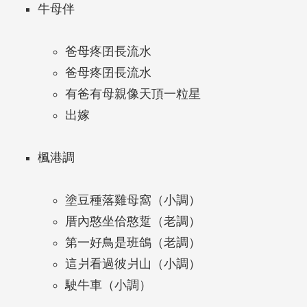
牛母伴
爸母疼囝長流水
爸母疼囝長流水
有爸有母親像天頂一粒星
出嫁
楓港調
塗豆種落雞母窩（小調）
厝內憨坐佮憨踅（老調）
第一好鳥是班鴿（老調）
這爿看過彼爿山（小調）
駛牛車（小調）