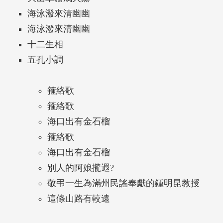
海泳潑來清幽幽
海泳潑來清幽幽
十二生相
五孔小調
箍絡歌
箍絡歌
海口出有金石榴
箍絡歌
海口出有金石榴
別人的阿娘攏遐?
敬弔一生為滿州民謠奉獻的鍾明昆教授
這條山路有較遠