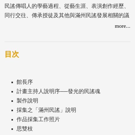
民謠傳唱人的學藝過程、從藝生涯、表演創作經歷、
同行交往、傳承授徒及其他與滿州民謠發展相關的議
題進行錄影採訪。並使用「漢羅合用」及「全羅馬
more...
字」的書寫方式對照，為口傳文學做了最完整的保
存。透過訪談，更了解滿州民謠所應用的曲調與演
變，時代的變遷竟也影響著唱本與唱詞；透過採訪者
目次
與藝師的互動，勾勒出這些民間藝師的生命，更記錄
了他們深厚的滿州民謠功夫以及創作，這都是彌足珍
貴的資料。
館長序
計畫主持人說明序──發光的民謠魂
製作說明
採集之「滿州民謠」說明
作品採集工作照片
思雙枝