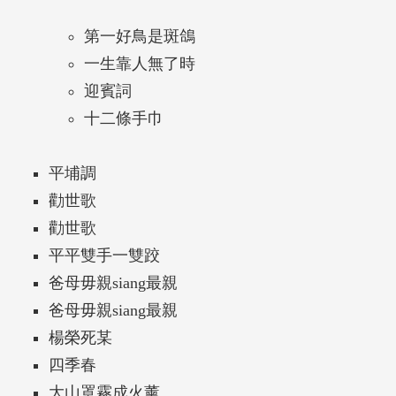
第一好鳥是斑鴿
一生靠人無了時
迎賓詞
十二條手巾
平埔調
勸世歌
勸世歌
平平雙手一雙跤
爸母毋親siang最親
爸母毋親siang最親
楊榮死某
四季春
大山罩霧成火薰