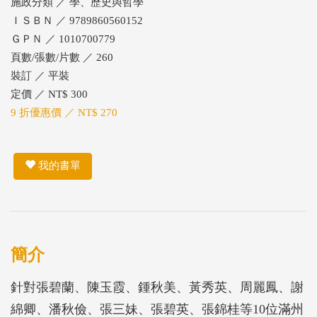
施政分類 ／ 學、歷史與哲學
ＩＳＢＮ ／ 9789860560152
ＧＰＮ ／ 1010700779
頁數/張數/片數 ／ 260
裝訂 ／ 平裝
定價 ／ NT$ 300
9 折優惠價 ／ NT$ 270
我的書單
簡介
針對張碧蘭、陳玉霞、鍾秋美、黃秀英、周麗鳳、謝
綿卿、潘秋儉、張三妹、張碧英、張錦桂等10位滿州