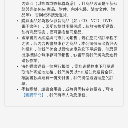
內寄回（以郵戳或收執聯為憑），且商品必須是全新狀
態與完整包裝(商品、附件、內外包裝、隨貨文件、贈
品等)，否則恕不接受退貨。
購買產品如為數位影音商品（如：CD、VCD、DVD、
電子書等），因受智慧財產權保護，恕無法接受退貨。
如有商品瑕疵，僅可更換相同產品。
國家書店因網路與門市共同銷售，若在您完成訂單程序
之後，若內含售盡無庫存之商品，本公司保留出貨與否
的權利，但我們仍會以最快速度為您下單調貨。但恐原
出版機關亦無庫存可供銷售，缺書部份我們將為您進行
退款作業。
海外購書運費一律另行報價 ，當您進購物車下訂單選
取海外寄送地址後，我們將另以mail通知您運費金額。
確認書款與運費一併支付後，我們將儘速處理您的訂
單。
學校團體、讀書會用書，或每月需特定數量者，可洽
【團購部門】
，我們有專人為您服務。