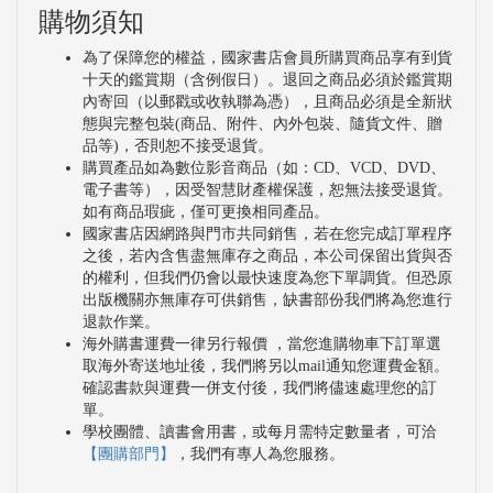
購物須知
為了保障您的權益，國家書店會員所購買商品享有到貨
十天的鑑賞期（含例假日）。退回之商品必須於鑑賞期
內寄回（以郵戳或收執聯為憑），且商品必須是全新狀
態與完整包裝(商品、附件、內外包裝、隨貨文件、贈
品等)，否則恕不接受退貨。
購買產品如為數位影音商品（如：CD、VCD、DVD、
電子書等），因受智慧財產權保護，恕無法接受退貨。
如有商品瑕疵，僅可更換相同產品。
國家書店因網路與門市共同銷售，若在您完成訂單程序
之後，若內含售盡無庫存之商品，本公司保留出貨與否
的權利，但我們仍會以最快速度為您下單調貨。但恐原
出版機關亦無庫存可供銷售，缺書部份我們將為您進行
退款作業。
海外購書運費一律另行報價 ，當您進購物車下訂單選
取海外寄送地址後，我們將另以mail通知您運費金額。
確認書款與運費一併支付後，我們將儘速處理您的訂
單。
學校團體、讀書會用書，或每月需特定數量者，可洽
【團購部門】
，我們有專人為您服務。