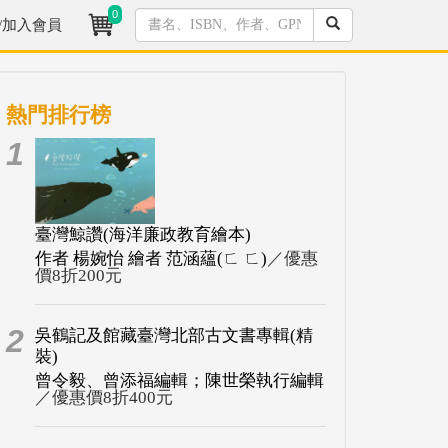
0
/加入會員
熱門排行榜
1
臺灣鯨讚(海洋廉政教育繪本)
作者 楊婉怡 繪者 范涵蘊(ㄈ ㄈ)
／優惠
價8折200元
2
吳鶴記及館藏臺灣北部古文書專輯(精
裝)
曾令毅、曾添福編輯；陳世榮執行編輯
／優惠價8折400元