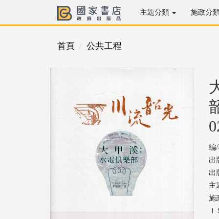
主題分類
施政分
首頁
公共工程
0
編
出
出版
主
施
ＩＳ