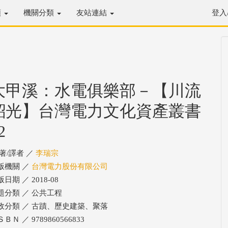
類
機關分類
友站連結
登入
大甲溪：水電俱樂部－【川流
韶光】台灣電力文化資產叢書
2
/著/譯者 ／
李瑞宗
版機關 ／
台灣電力股份有限公司
日期 ／ 2018-08
題分類 ／ 公共工程
政分類 ／ 古蹟、歷史建築、聚落
ＢＮ ／ 9789860566833