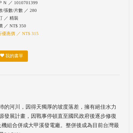
Ｎ ／ 1010701399
/張數/片數 ／ 280
訂 ／ 精裝
 ／ NT$ 350
折優惠價 ／ NT$ 315
我的書單
沛的河川，因得天獨厚的坡度落差，擁有絕佳水力
電源發展計畫，因戰事停頓直至國民政府後逐步修復
廠及機組合併成大甲溪發電廠。整併後成為目前台灣最