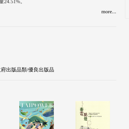
4.51%。
感性地觀察，以人文的視角爬梳歷史長河下大甲溪
more...
透過自然踏查、歷史考據、人物訪談等，以多元視
-政府出版品類/優良出版品