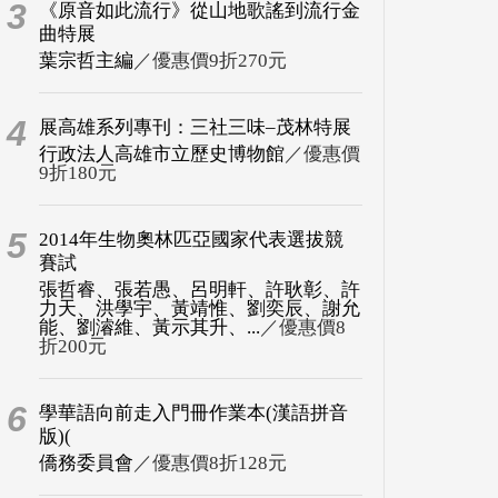
3
《原音如此流行》從山地歌謠到流行金
曲特展
葉宗哲主編
／優惠價9折270元
4
展高雄系列專刊：三社三味–茂林特展
行政法人高雄市立歷史博物館
／優惠價
9折180元
5
2014年生物奧林匹亞國家代表選拔競
賽試
張哲睿、張若愚、呂明軒、許耿彰、許
力天、洪學宇、黃靖惟、劉奕辰、謝允
能、劉濬維、黃示其升、...
／優惠價8
折200元
6
學華語向前走入門冊作業本(漢語拼音
版)(
僑務委員會
／優惠價8折128元