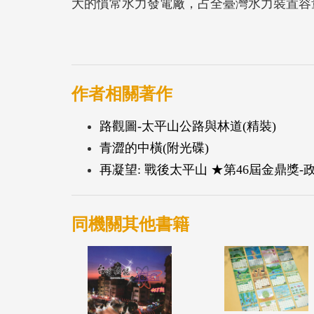
大的慣常水力發電廠，占全臺灣水力裝置容量2
本書作者從大甲溪河口一路溯溪而上，透過
水力發電系統的歷史更迭與豐富人文故事，
角見證了大甲溪流域文化進程的真實面貌。
作者相關著作
路觀圖-太平山公路與林道(精裝)
青澀的中橫(附光碟)
再凝望: 戰後太平山 ★第46屆金鼎獎
同機關其他書籍