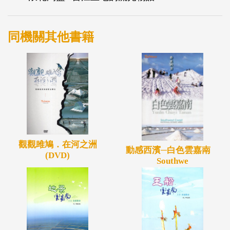
法歸類在前四類的，則以「其他」歸類之。
同機關其他書籍
觀觀雎鳩．在河之洲
動感西濱─白色雲嘉南
(DVD)
Southwe