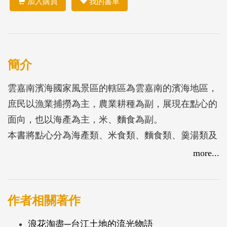
加入購買
我的書單
簡介
雲嘉南濱海國家風景區的轄區為雲嘉南的濱海地區，
庶民以漁業捕撈為主，農業耕種為副，展現在點心的
面向，也以海產為主，米、麵食為副。
本書將點心分為海產類、米食類、麵食類、羹湯類及
其他等五大類，每大類下再分數小類，每小類下則為
more...
攤販、店家介紹。除了少數攤販、店家販售單一餐食
極易歸類外，大多數的攤販、店家都販售兩樣以上的
餐食，則以其主打餐食為歸類依據，在介紹其主要餐
作者相關著作
食後，另附筆簡介其他較具特色餐食一兩樣。至於無
浪花淘盡─台江土地的流光物語