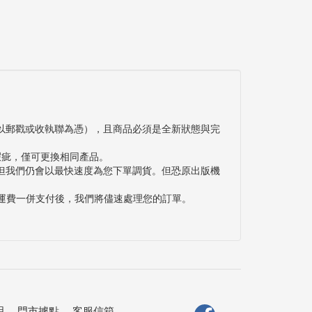
以郵戳或收執聯為憑），且商品必須是全新狀態與完
瑕疵，僅可更換相同產品。
但我們仍會以最快速度為您下單調貨。但恐原出版機
與運費一併支付後，我們將儘速處理您的訂單。
明
．
門市據點
．
客服信箱