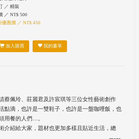
訂 ／ 精裝
 ／ NT$ 500
折優惠價 ／ NT$ 450
加入購買
我的書單
地邀請蔡佩玲、莊麗君及許宸琪等三位女性藝術創作
活點滴，也許是一雙鞋子，也許是一盤咖哩飯，也
頭用餐的人們…。
術介紹給大家，題材也更加多樣且貼近生活，總
，歡迎大家一起來畫畫。
more...