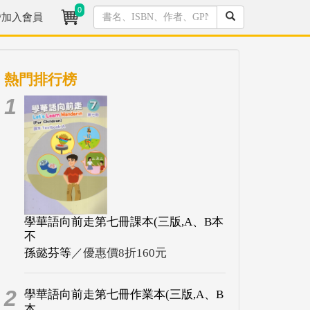
0
/加入會員
熱門排行榜
1
學華語向前走第七冊課本(三版,A、B本
不
孫懿芬等
／優惠價8折160元
2
學華語向前走第七冊作業本(三版,A、B
本