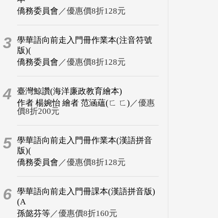
僑務委員會
／優惠價8折128元
3
學華語向前走入門冊作業本(注音符號
版)(
僑務委員會
／優惠價8折128元
4
臺灣鯨讚(海洋廉政教育繪本)
作者 楊婉怡 繪者 范涵蘊(ㄈ ㄈ)
／優惠
價8折200元
5
學華語向前走入門冊作業本(漢語拼音
版)(
僑務委員會
／優惠價8折128元
6
學華語向前走入門冊課本(漢語拼音版)
(A
孫懿芬等
／優惠價8折160元