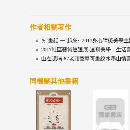
作者相關著作
ㄞˋ畫話 一ˋ起來~ 2017身心障礙美學
2017社區藝術巡迴展-速寫美學：生活
山在呢喃-87老頑童寧可畫說水墨山情
同機關其他書籍