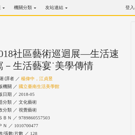
類
機關分類
友站連結
登入
2018社區藝術巡迴展—生活速
寫－生活藝宴˙美學傳情
/著/譯者 ／
楊偉中，江貞昱
版機關 ／
國立臺南生活美學館
日期 ／ 2018-05
題分類 ／ 文化藝術
政分類 ／ 視覺藝術
ＢＮ ／ 9789860557503
Ｎ ／ 1010700477
/張數/片數 ／ 128