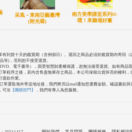
藝
南方美學講堂系列II-
采風－東南亞藝臺灣
嘿！來聽場好畫
(附光碟)
享有到貨十天的鑑賞期（含例假日）。退回之商品必須於鑑賞期內寄回（
品等)，否則恕不接受退貨。
、DVD、電子書等），因受智慧財產權保護，恕無法接受退貨。如有商品
訂單程序之後，若內含售盡無庫存之商品，本公司保留出貨與否的權利，
行退款作業。
訂單選取海外寄送地址後，我們將另以mail通知您運費金額。確認書款
，可洽
【團購部門】
，我們有專人為您服務。
511417
關於我們
．
常見問題
．
團購服務
．
隱私權說