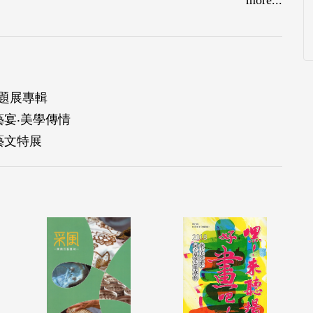
主題展專輯
藝宴‧美學傳情
藝文特展