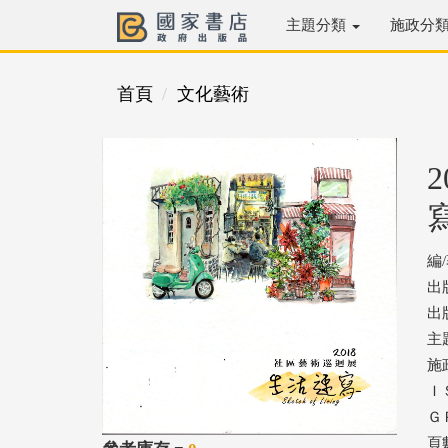
主題分類
施政分
首頁
文化藝術
編
出
出版
主
施
ＩＳ
ＧＰ
頁數