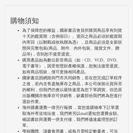
購物須知
為了保障您的權益，國家書店會員所購買商品享有到貨
十天的鑑賞期（含例假日）。退回之商品必須於鑑賞期
內寄回（以郵戳或收執聯為憑），且商品必須是全新狀
態與完整包裝(商品、附件、內外包裝、隨貨文件、贈
品等)，否則恕不接受退貨。
購買產品如為數位影音商品（如：CD、VCD、DVD、
電子書等），因受智慧財產權保護，恕無法接受退貨。
如有商品瑕疵，僅可更換相同產品。
國家書店因網路與門市共同銷售，若在您完成訂單程序
之後，若內含售盡無庫存之商品，本公司保留出貨與否
的權利，但我們仍會以最快速度為您下單調貨。但恐原
出版機關亦無庫存可供銷售，缺書部份我們將為您進行
退款作業。
海外購書運費一律另行報價 ，當您進購物車下訂單選
取海外寄送地址後，我們將另以mail通知您運費金額。
確認書款與運費一併支付後，我們將儘速處理您的訂
單。
學校團體、讀書會用書，或每月需特定數量者，可洽