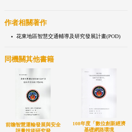
制，提出包含現有管理作法優化、增加控制站點、定
期檢討修正固定時刻表等9項制度面及5項技術面之建
議，並提出花東公車準點到站提升輔導需求規劃書。
作者相關著作
2. 辦理7場座談會及在地需求訪談調查，並經公車服
花東地區智慧交通輔導及研究發展計畫(POD)
務覆蓋率低或具明確服務缺口等3項條件評估，提出
包含花蓮縣玉里鎮、卓溪鄉及臺東縣達仁鄉等6個鄉
鎮作為在地共享運輸推動地區；並以花蓮縣豐濱鄉及
同機關其他書籍
臺東縣延平鄉作為規劃範例，提出相關實施作法規
劃。
108年度「數位創新經濟
前瞻智慧運輸發展與安全
基礎網路環境
評量技術研究發