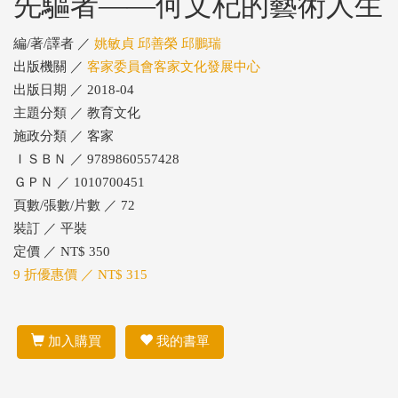
先驅者——何文杞的藝術人生
編/著/譯者 ／
姚敏貞 邱善榮 邱鵬瑞
出版機關 ／
客家委員會客家文化發展中心
出版日期 ／ 2018-04
主題分類 ／ 教育文化
施政分類 ／ 客家
ＩＳＢＮ ／ 9789860557428
ＧＰＮ ／ 1010700451
頁數/張數/片數 ／ 72
裝訂 ／ 平裝
定價 ／ NT$ 350
9 折優惠價 ／ NT$ 315
加入購買
我的書單