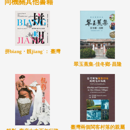
同機關其他書籍
拼biang・靚jiangˊ： 臺灣
翠玉蕉集-佳冬鄉·昌隆
臺灣兩個閩客村落的親屬