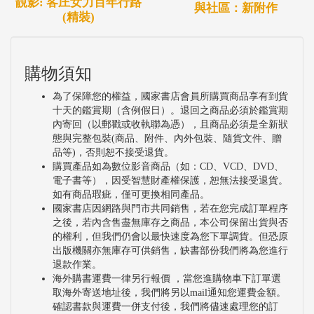
靚影: 客庄女力百年行路
與社區：新附作
(精裝)
購物須知
為了保障您的權益，國家書店會員所購買商品享有到貨
十天的鑑賞期（含例假日）。退回之商品必須於鑑賞期
內寄回（以郵戳或收執聯為憑），且商品必須是全新狀
態與完整包裝(商品、附件、內外包裝、隨貨文件、贈
品等)，否則恕不接受退貨。
購買產品如為數位影音商品（如：CD、VCD、DVD、
電子書等），因受智慧財產權保護，恕無法接受退貨。
如有商品瑕疵，僅可更換相同產品。
國家書店因網路與門市共同銷售，若在您完成訂單程序
之後，若內含售盡無庫存之商品，本公司保留出貨與否
的權利，但我們仍會以最快速度為您下單調貨。但恐原
出版機關亦無庫存可供銷售，缺書部份我們將為您進行
退款作業。
海外購書運費一律另行報價 ，當您進購物車下訂單選
取海外寄送地址後，我們將另以mail通知您運費金額。
確認書款與運費一併支付後，我們將儘速處理您的訂