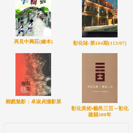
再見中興莊(繪本)
彰化味-第104期(113/07)
鄉戲魅影：卓淑貞攝影展
彰化美術•藝邑三百～彰化
建縣300年