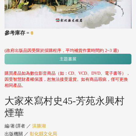
參考庫存 =
0
(政府出版品因受限於採購程序，平均補貨作業時間約 2~3 週)
主題書展
購買產品如為數位影音商品（如：CD、VCD、DVD、電子書等），
因受智慧財產權保護，恕無法接受退貨。如有商品瑕疵，僅可更換
相同產品。
大家來寫村史45-芳苑永興村
煙華
編/著/譯者 ／
洪勝湖
出版機關 ／
彰化縣文化局