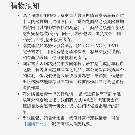
購物須知
為了保障您的權益，國家書店會員所購買商品享有到貨
十天的鑑賞期（含例假日）。退回之商品必須於鑑賞期
內寄回（以郵戳或收執聯為憑），且商品必須是全新狀
態與完整包裝(商品、附件、內外包裝、隨貨文件、贈
品等)，否則恕不接受退貨。
購買產品如為數位影音商品（如：CD、VCD、DVD、
電子書等），因受智慧財產權保護，恕無法接受退貨。
如有商品瑕疵，僅可更換相同產品。
國家書店因網路與門市共同銷售，若在您完成訂單程序
之後，若內含售盡無庫存之商品，本公司保留出貨與否
的權利，但我們仍會以最快速度為您下單調貨。但恐原
出版機關亦無庫存可供銷售，缺書部份我們將為您進行
退款作業。
海外購書運費一律另行報價 ，當您進購物車下訂單選
取海外寄送地址後，我們將另以mail通知您運費金額。
確認書款與運費一併支付後，我們將儘速處理您的訂
單。
學校團體、讀書會用書，或每月需特定數量者，可洽
【團購部門】
，我們有專人為您服務。