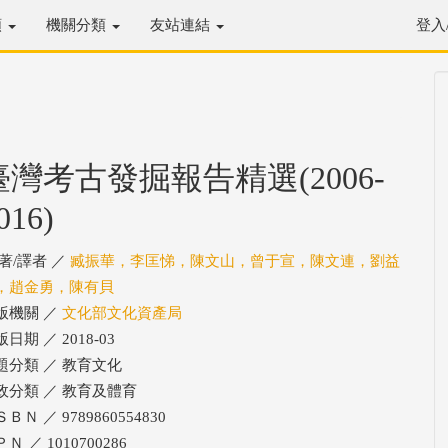
類
機關分類
友站連結
登入
臺灣考古發掘報告精選(2006-
016)
/著/譯者 ／
臧振華，李匡悌，陳文山，曾于宣，陳文連，劉益
，趙金勇，陳有貝
版機關 ／
文化部文化資產局
日期 ／ 2018-03
題分類 ／ 教育文化
政分類 ／ 教育及體育
ＢＮ ／ 9789860554830
Ｎ ／ 1010700286