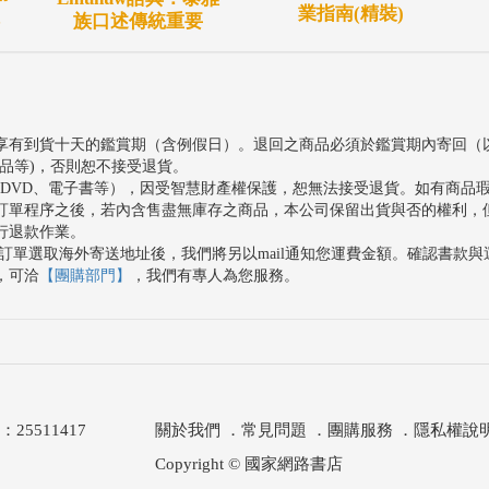
業指南(精裝)
族口述傳統重要
享有到貨十天的鑑賞期（含例假日）。退回之商品必須於鑑賞期內寄回（
品等)，否則恕不接受退貨。
、DVD、電子書等），因受智慧財產權保護，恕無法接受退貨。如有商品
訂單程序之後，若內含售盡無庫存之商品，本公司保留出貨與否的權利，
行退款作業。
訂單選取海外寄送地址後，我們將另以mail通知您運費金額。確認書款
，可洽
【團購部門】
，我們有專人為您服務。
511417
關於我們
．
常見問題
．
團購服務
．
隱私權說
Copyright © 國家網路書店