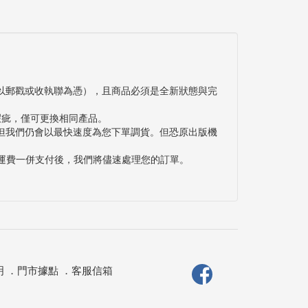
以郵戳或收執聯為憑），且商品必須是全新狀態與完
瑕疵，僅可更換相同產品。
但我們仍會以最快速度為您下單調貨。但恐原出版機
與運費一併支付後，我們將儘速處理您的訂單。
明
．
門市據點
．
客服信箱