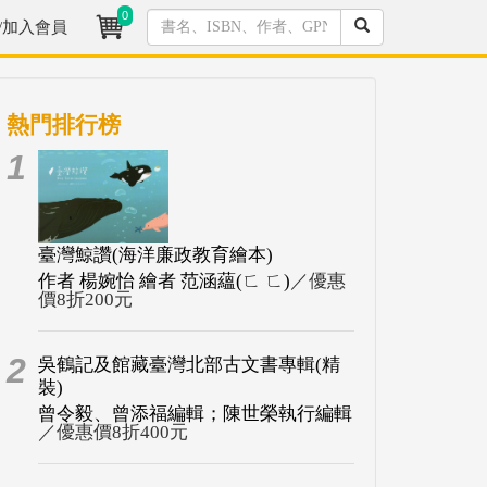
0
/加入會員
熱門排行榜
1
臺灣鯨讚(海洋廉政教育繪本)
作者 楊婉怡 繪者 范涵蘊(ㄈ ㄈ)
／優惠
價8折200元
2
吳鶴記及館藏臺灣北部古文書專輯(精
裝)
曾令毅、曾添福編輯；陳世榮執行編輯
／優惠價8折400元