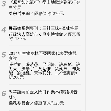
3
《原音如此流行》從山地歌謠到流行金
曲特展
葉宗哲主編
／優惠價9折270元
4
展高雄系列專刊：三社三味–茂林特展
行政法人高雄市立歷史博物館
／優惠價
9折180元
5
2014年生物奧林匹亞國家代表選拔競
賽試
張哲睿、張若愚、呂明軒、許耿彰、許
力天、洪學宇、黃靖惟、劉奕辰、謝允
能、劉濬維、黃示其升、...
／優惠價8
折200元
6
學華語向前走入門冊作業本(漢語拼音
版)(
僑務委員會
／優惠價8折128元