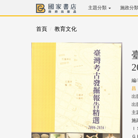
主題分類
施政分
首頁
教育文化
2
編
昌
出
出版
主
施
ＩＳ
ＧＰ