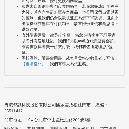
如有商品瑕疵，僅可更換相同產品。
國家書店因網路與門市共同銷售，若在您完成訂單程序
之後，若內含售盡無庫存之商品，本公司保留出貨與否
的權利，但我們仍會以最快速度為您下單調貨。但恐原
出版機關亦無庫存可供銷售，缺書部份我們將為您進行
退款作業。
海外購書運費一律另行報價 ，當您進購物車下訂單選
取海外寄送地址後，我們將另以mail通知您運費金額。
確認書款與運費一併支付後，我們將儘速處理您的訂
單。
學校團體、讀書會用書，或每月需特定數量者，可洽
【團購部門】
，我們有專人為您服務。
秀威資訊科技股份有限公司國家書店松江門市 統編：
25511417
門市地址：104 台北市中山區松江路209號1樓
關於我們
．
常見問題
．
團購服務
．
隱私權說明
．
門市據點
．