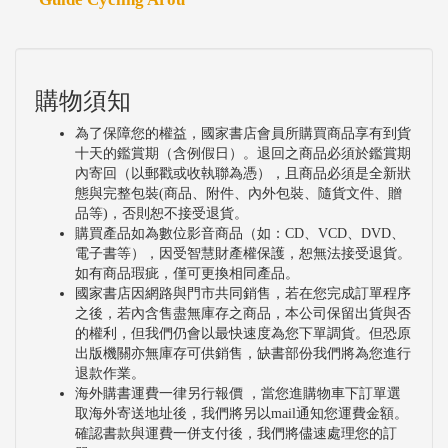
購物須知
為了保障您的權益，國家書店會員所購買商品享有到貨
十天的鑑賞期（含例假日）。退回之商品必須於鑑賞期
內寄回（以郵戳或收執聯為憑），且商品必須是全新狀
態與完整包裝(商品、附件、內外包裝、隨貨文件、贈
品等)，否則恕不接受退貨。
購買產品如為數位影音商品（如：CD、VCD、DVD、
電子書等），因受智慧財產權保護，恕無法接受退貨。
如有商品瑕疵，僅可更換相同產品。
國家書店因網路與門市共同銷售，若在您完成訂單程序
之後，若內含售盡無庫存之商品，本公司保留出貨與否
的權利，但我們仍會以最快速度為您下單調貨。但恐原
出版機關亦無庫存可供銷售，缺書部份我們將為您進行
退款作業。
海外購書運費一律另行報價 ，當您進購物車下訂單選
取海外寄送地址後，我們將另以mail通知您運費金額。
確認書款與運費一併支付後，我們將儘速處理您的訂