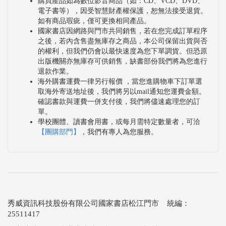
購買產品如為數位影音商品（如：CD、VCD、DVD、
電子書等），因受智慧財產權保護，恕無法接受退貨。
如有商品瑕疵，僅可更換相同產品。
國家書店因網路與門市共同銷售，若在您完成訂單程序
之後，若內含售盡無庫存之商品，本公司保留出貨與否
的權利，但我們仍會以最快速度為您下單調貨。但恐原
出版機關亦無庫存可供銷售，缺書部份我們將為您進行
退款作業。
海外購書運費一律另行報價 ，當您進購物車下訂單選
取海外寄送地址後，我們將另以mail通知您運費金額。
確認書款與運費一併支付後，我們將儘速處理您的訂
單。
學校團體、讀書會用書，或每月需特定數量者，可洽
【團購部門】
，我們有專人為您服務。
秀威資訊科技股份有限公司國家書店松江門市 統編：
25511417