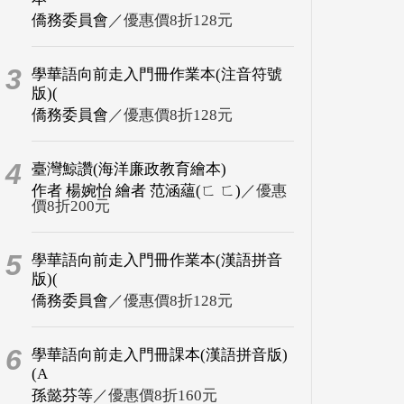
僑務委員會
／優惠價8折128元
3
學華語向前走入門冊作業本(注音符號
版)(
僑務委員會
／優惠價8折128元
4
臺灣鯨讚(海洋廉政教育繪本)
作者 楊婉怡 繪者 范涵蘊(ㄈ ㄈ)
／優惠
價8折200元
5
學華語向前走入門冊作業本(漢語拼音
版)(
僑務委員會
／優惠價8折128元
6
學華語向前走入門冊課本(漢語拼音版)
(A
孫懿芬等
／優惠價8折160元