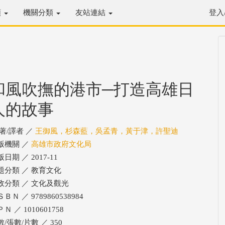
類
機關分類
友站連結
登入
和風吹撫的港市─打造高雄日
人的故事
/著/譯者 ／
王御風，杉森藍，吳孟青，黃于津，許聖迪
版機關 ／
高雄市政府文化局
日期 ／ 2017-11
題分類 ／ 教育文化
政分類 ／ 文化及觀光
ＢＮ ／ 9789860538984
Ｎ ／ 1010601758
/張數/片數 ／ 350