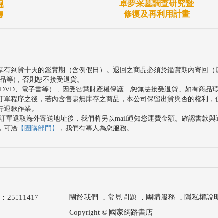
卓夢采墓調查研究暨
堀
修復及再利用計畫
復
享有到貨十天的鑑賞期（含例假日）。退回之商品必須於鑑賞期內寄回（
品等)，否則恕不接受退貨。
、DVD、電子書等），因受智慧財產權保護，恕無法接受退貨。如有商品
訂單程序之後，若內含售盡無庫存之商品，本公司保留出貨與否的權利，
行退款作業。
訂單選取海外寄送地址後，我們將另以mail通知您運費金額。確認書款
，可洽
【團購部門】
，我們有專人為您服務。
511417
關於我們
．
常見問題
．
團購服務
．
隱私權說
Copyright © 國家網路書店