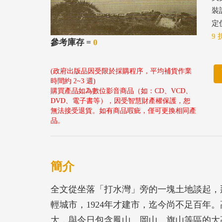
裝
定價
9 
參考庫存 =
0
(政府出版品因受限於採購程序，平均補貨作業
時間約 2~3 週)
購買產品如為數位影音商品（如：CD、VCD、
DVD、電子書等），因受智慧財產權保護，恕
無法接受退貨。如有商品瑕疵，僅可更換相同產
品。
簡介
全文從坐落「打水灣」旁的一塊土地談起，那
輕城市，1924年才建市，迄今尚不足百年
大，與今日包含鳳山、岡山、旗山等區的大