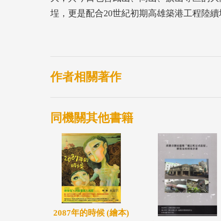
埕，更是配合20世紀初期高雄築港工程陸
造出來。
這座全新的城市，具備當時最現代化的公共
作機會，吸引許多日人落腳於此。高雄地區原
市，迄今尚不足百年。高雄最初建市時，是
作者相關著作
山、岡山、旗山等區的大高雄市並不相同，
紀初期高雄築港工程陸續填築完成，這個嶄
同機關其他書籍
在日治高雄市中，居於關鍵地位的是日人，
更是伴隨著高雄港發展，由日人打造的一個
高雄市總人口的四分之一，不難想像日人對
以往臺灣史研究，對於日治時期日人認識明
及，如果能對他們更深入瞭解，有助於理解
位與高雄發展息息相關的日本人故事，希望
晰。
2087年的時候 (繪本)