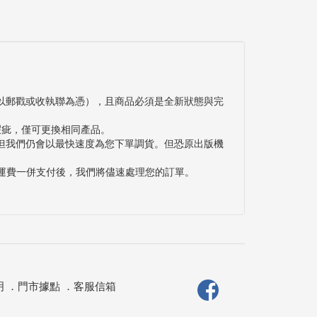
以郵戳或收執聯為憑），且商品必須是全新狀態與完
瑕疵，僅可更換相同產品。
但我們仍會以最快速度為您下單調貨。但恐原出版機
與運費一併支付後，我們將儘速處理您的訂單。
明
．
門市據點
．
客服信箱