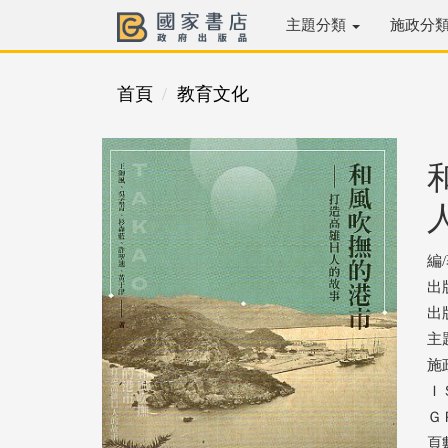
主題分類
施政分
首頁
教育文化
編
出
出版
主
施
ＩＳ
ＧＰ
頁數