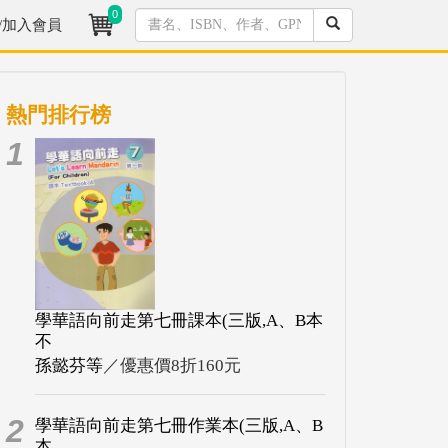
0
/加入會員
熱門排行榜
1
學華語向前走第七冊課本(三版,A、B本
不
孫懿芬等
／優惠價8折160元
2
學華語向前走第七冊作業本(三版,A、B
本